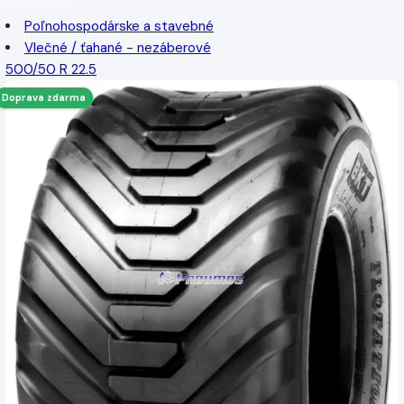
Poľnohospodárske a stavebné
Vlečné / ťahané - nezáberové
500/50 R 22.5
Doprava zdarma