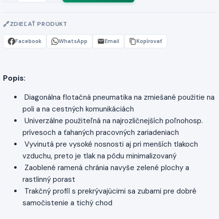
ZDIEĽAŤ PRODUKT
Facebook
WhatsApp
Email
Kopírovať
Popis:
Diagonálna flotačná pneumatika na zmiešané použitie na
poli a na cestných komunikáciách
Univerzálne použiteľná na najrozličnejších poľnohosp.
prívesoch a ťahaných pracovných zariadeniach
Vyvinutá pre vysoké nosnosti aj pri menších tlakoch
vzduchu, preto je tlak na pôdu minimalizovaný
Zaoblené ramená chránia navyše zelené plochy a
rastlinný porast
Trakčný profil s prekrývajúcimi sa zubami pre dobré
samočistenie a tichý chod