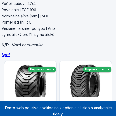
Počet zubov | 27x2
Povolenie | ECE 106
Nominálna šírka [mm] | 500
Pomer strán | 50
Viazané na smer pohybu | Áno
symetrický profil | symetrické
N/P
:
Nová pneumatika
Späť
Doprava zdarma
Doprava zdarma
Tento web používa cookies na zlepšenie služieb a analytické
BKT 500/50-22.5
ALLIANCE 500/50 -
účely.
Flotation648 TL 16PR
22.5 ; 328 Value Plus