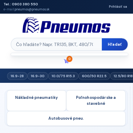
Tel.: 0903 380 550
Prihlásiť sa
e-mail:
pneumos@pneumos.sk
Hľadať
0
16.9-28
16.9-30
10.0/75 R15.3
600/50 R22.5
12.5/80 R18
Nákladné pneumatiky
Poľnohospodárske a
stavebné
Autobusové pneu.