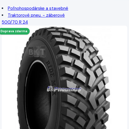
Poľnohospodárske a stavebné
Traktorové pneu. - záberové
500/70 R 24
Doprava zdarma