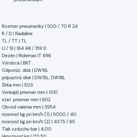
Rozmer pneumatiky | 500 / 70 R 24
R / D | Radiálne
TL / TT | TL
LI / SI | 164 A8 / 159 D
Dezén | Ridemax IT 696
Výrobca | BKT
Odporúč. disk | DW16L
prípustný disk | DW15L, DW18L
Šírka mm | 503
Vonkajší priemer mm | 1310
stat. priemer mm | 602
Obvod valenia mm | 3954
nosnosť kg pri km/h (1) | 5000 / 40
nosnosť kg pri km/h (2) | 4375 / 65
Tlak vzduchu bar | 4,00
Hmotnosť kg | 123,50