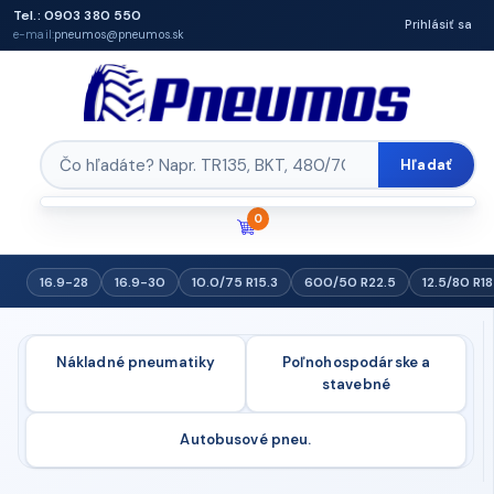
Tel.: 0903 380 550
Prihlásiť sa
e-mail:
pneumos@pneumos.sk
Hľadať
0
16.9-28
16.9-30
10.0/75 R15.3
600/50 R22.5
12.5/80 R18
Nákladné pneumatiky
Poľnohospodárske a
stavebné
Autobusové pneu.