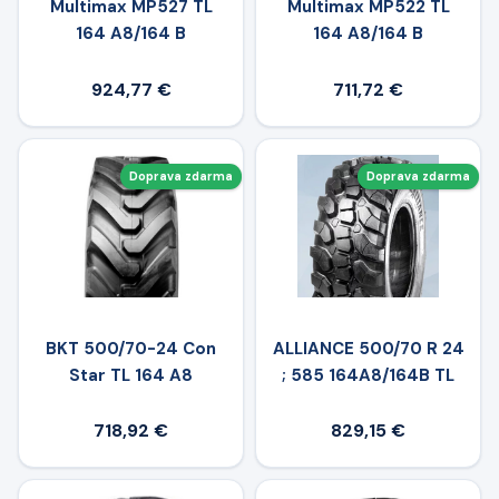
Multimax MP527 TL
Multimax MP522 TL
164 A8/164 B
164 A8/164 B
924,77 €
711,72 €
Doprava zdarma
Doprava zdarma
BKT 500/70-24 Con
ALLIANCE 500/70 R 24
Star TL 164 A8
; 585 164A8/164B TL
718,92 €
829,15 €