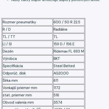
Rozmer pneumatiky
600 / 50 R 22.5
R / D
Radiálne
TL / TT
TL
LI / SI
159 D / 156 E
Dezén
Ridemax FL 693 M
Výrobca
BKT
Špecifikácia
Steel Belted
Odporúč. disk
AG20.00
Šírka mm
611
Vonkajší priemer mm
1172
stat. priemer mm
516
Obvod valenia mm
3574