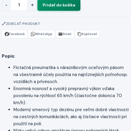
-
+
ZDIEĽAŤ PRODUKT
Facebook
WhatsApp
Email
Kopírovať
Popis:
Flotačná pneumatika s nárazníkovým oceľovým pásom
na všestranné účely použitia na najrôznejších poľnohosp.
vozidlách a prívesoch.
Enormná nosnosť a vysoký prepravný výkon vďaka
povoleniu na rýchlosť 65 km/h (čiastočne dokonca 70
km/h).
Moderný smerový typ dezénu pre veľmi dobré vlastnosti
na cestných komunikáciách, ako aj čistiace vlastnosti pri
použití na poli.
Nízky valivý odpor umožňuje úspory pohonných látok.