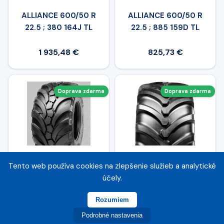
ALLIANCE 600/50 R
ALLIANCE 600/50 R
22.5 ; 380 164J TL
22.5 ; 885 159D TL
1 935,48 €
825,73 €
Doprava zdarma
Doprava zdarma
Tento web používa cookies na zlepšenie služieb a analytické
ALLIANCE 600/50 R
ALLIANCE 600/50 -
účely.
22.5 ; 398 164J TL
22.5 Forestar 644 III
167A2/159A8 TT
Rozumiem
Podrobné nastavenia
2 274,34 €
1 548,34 €