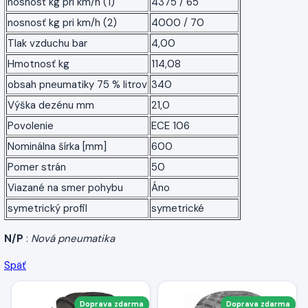
nosnosť kg pri km/h (1)
4375 / 65
nosnosť kg pri km/h (2)
4000 / 70
Tlak vzduchu bar
4,00
Hmotnosť kg
114,08
obsah pneumatiky 75 % litrov
340
Výška dezénu mm
21,0
Povolenie
ECE 106
Nominálna šírka [mm]
600
Pomer strán
50
Viazané na smer pohybu
Áno
symetrický profil
symetrické
N/P
:
Nová pneumatika
Späť
Doprava zdarma
Doprava zdarma