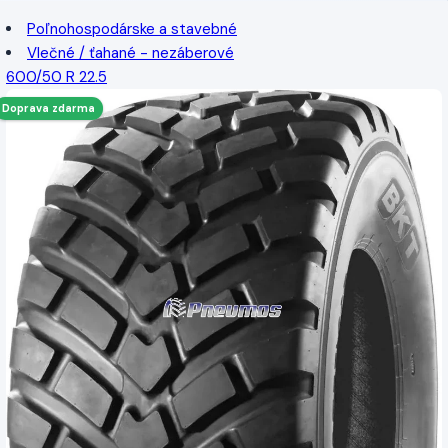
Poľnohospodárske a stavebné
Vlečné / ťahané - nezáberové
600/50 R 22.5
Doprava zdarma