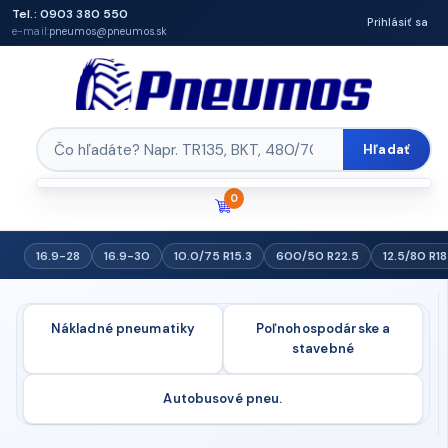
Tel.: 0903 380 550
Prihlásiť sa
e-mail:
pneumos@pneumos.sk
Hľadať
0
16.9-28
16.9-30
10.0/75 R15.3
600/50 R22.5
12.5/80 R18
Nákladné pneumatiky
Poľnohospodárske a
stavebné
Autobusové pneu.