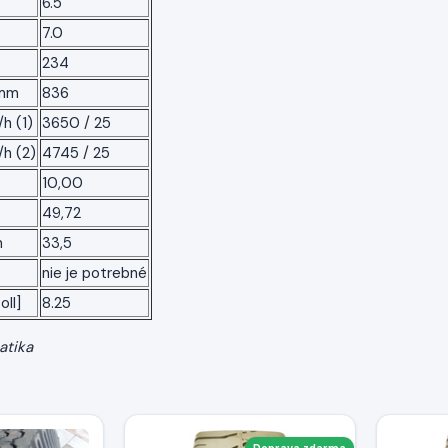
6.5
7.0
234
 mm
836
h (1)
3650 / 25
/h (2)
4745 / 25
10,00
49,72
m
33,5
nie je potrebné
oll]
8.25
atika