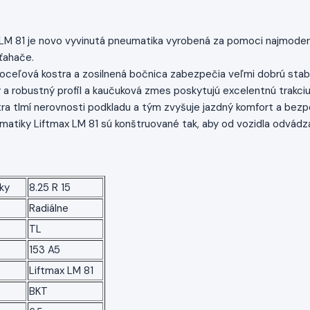
LM 81 je novo vyvinutá pneumatika vyrobená za pomoci najmodern
ťahače.
looceľová kostra a zosilnená bočnica zabezpečia veľmi dobrú stabil
y a robustný profil a kaučuková zmes poskytujú excelentnú trakciu
tra tlmí nerovnosti podkladu a tým zvyšuje jazdný komfort a bez
atiky Liftmax LM 81 sú konštruované tak, aby od vozidla odvádzal
ky
8.25 R 15
Radiálne
TL
153 A5
Liftmax LM 81
BKT