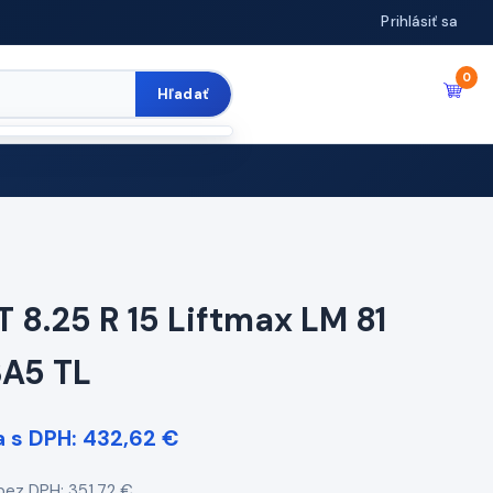
Prihlásiť sa
0
Hľadať
 8.25 R 15 Liftmax LM 81
3A5 TL
 s DPH: 432,62 €
bez DPH: 351,72 €