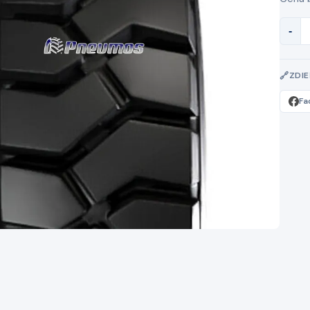
-
ZDI
Fa