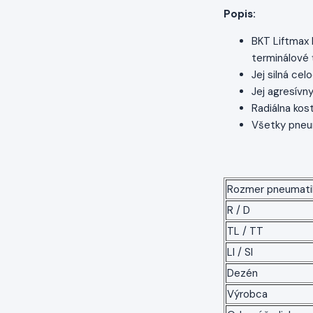
Popis:
BKT Liftmax 
terminálové 
Jej silná ce
Jej agresívn
Radiálna kos
Všetky pneum
Rozmer pneumati
R / D
TL / TT
LI / SI
Dezén
Výrobca