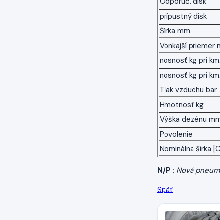
Odporúč. disk
prípustný disk
Šírka mm
Vonkajší priemer
nosnosť kg pri km/
nosnosť kg pri km
Tlak vzduchu bar
Hmotnosť kg
Výška dezénu m
Povolenie
Nominálna šírka [C
N/P
:
Nová pneum
Späť