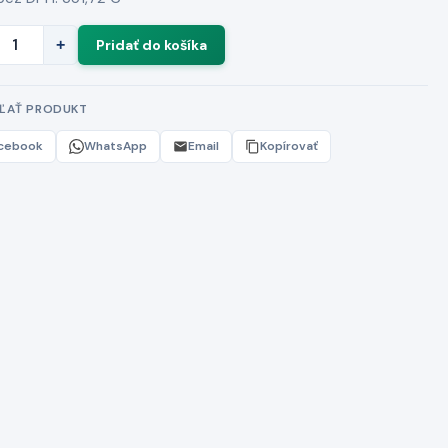
+
EĽAŤ PRODUKT
cebook
WhatsApp
Email
Kopírovať