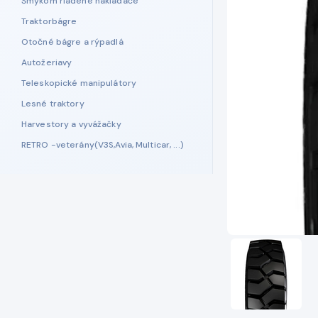
Šmykom riadené nakladače
Traktorbágre
Otočné bágre a rýpadlá
Autožeriavy
Teleskopické manipulátory
Lesné traktory
Harvestory a vyvážačky
RETRO -veterány(V3S,Avia, Multicar, ...)