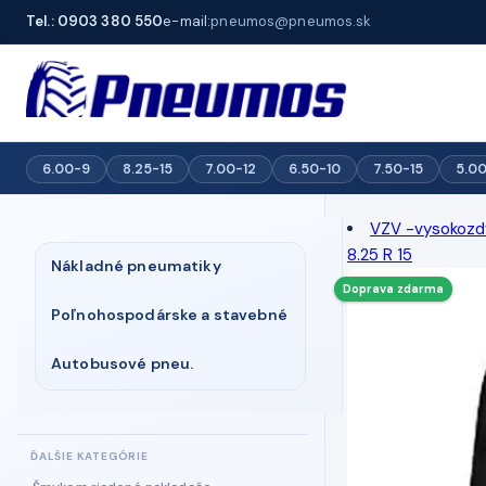
Tel.: 0903 380 550
e-mail:
pneumos@pneumos.sk
6.00-9
8.25-15
7.00-12
6.50-10
7.50-15
5.0
VZV -vysokozdv
8.25 R 15
Nákladné pneumatiky
Doprava zdarma
Poľnohospodárske a stavebné
Autobusové pneu.