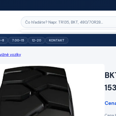
0-8
7.00-15
12-20
KONTAKT
ižné vozíky
BKT
15
Cena
Cena 