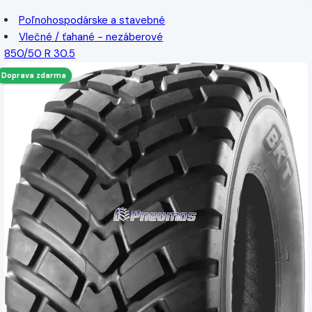
Poľnohospodárske a stavebné
Vlečné / ťahané - nezáberové
850/50 R 30.5
Doprava zdarma