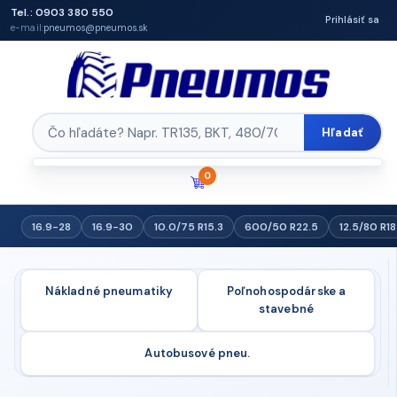
Tel.: 0903 380 550
Prihlásiť sa
e-mail:
pneumos@pneumos.sk
Hľadať
0
16.9-28
16.9-30
10.0/75 R15.3
600/50 R22.5
12.5/80 R18
Nákladné pneumatiky
Poľnohospodárske a
stavebné
Autobusové pneu.