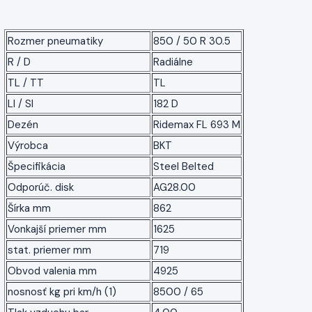
Rozmer pneumatiky
850 / 50 R 30.5
R / D
Radiálne
TL / TT
TL
LI / SI
182 D
Dezén
Ridemax FL 693 M
Výrobca
BKT
Špecifikácia
Steel Belted
Odporúč. disk
AG28.00
Šírka mm
862
Vonkajší priemer mm
1625
stat. priemer mm
719
Obvod valenia mm
4925
nosnosť kg pri km/h (1)
8500 / 65