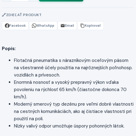
ZDIEĽAŤ PRODUKT
Facebook
WhatsApp
Email
Kopírovať
Popis:
Flotačná pneumatika s nárazníkovým oceľovým pásom
na všestranné účely použitia na najrôznejších poľnohosp.
vozidlách a prívesoch.
Enormná nosnosť a vysoký prepravný výkon vďaka
povoleniu na rýchlosť 65 km/h (čiastočne dokonca 70
km/h).
Moderný smerový typ dezénu pre veľmi dobré vlastnosti
na cestných komunikáciách, ako aj čistiace vlastnosti pri
použití na poli.
Nízky valivý odpor umožňuje úspory pohonných látok.