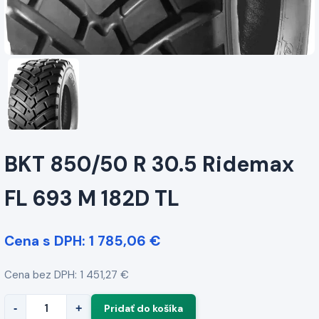
BKT 850/50 R 30.5 Ridemax
FL 693 M 182D TL
Cena s DPH: 1 785,06 €
Cena bez DPH: 1 451,27 €
-
+