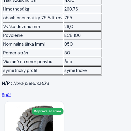
Tlak vzduchu bar
4,00
Hmotnosť kg
268,76
obsah pneumatiky 75 % litrov
755
Výška dezénu mm
26,0
Povolenie
ECE 106
Nominálna šírka [mm]
850
Pomer strán
50
Viazané na smer pohybu
Áno
symetrický profil
symetrické
N/P
:
Nová pneumatika
Späť
Doprava zdarma