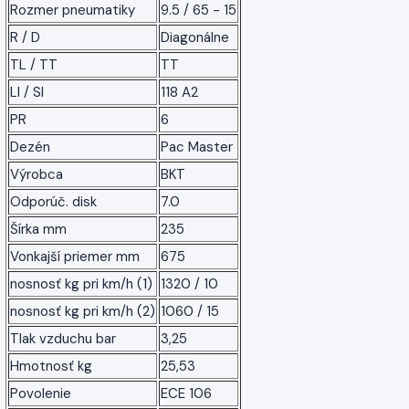
Rozmer pneumatiky
9.5 / 65 - 15
R / D
Diagonálne
TL / TT
TT
LI / SI
118 A2
PR
6
Dezén
Pac Master
Výrobca
BKT
Odporúč. disk
7.0
Šírka mm
235
Vonkajší priemer mm
675
nosnosť kg pri km/h (1)
1320 / 10
nosnosť kg pri km/h (2)
1060 / 15
Tlak vzduchu bar
3,25
Hmotnosť kg
25,53
Povolenie
ECE 106