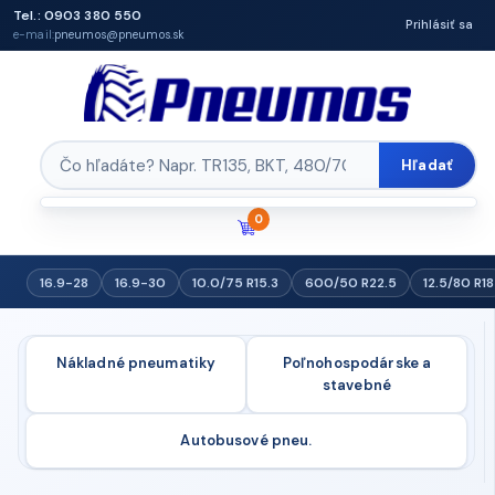
Tel.: 0903 380 550
Prihlásiť sa
e-mail:
pneumos@pneumos.sk
Hľadať
0
16.9-28
16.9-30
10.0/75 R15.3
600/50 R22.5
12.5/80 R18
Nákladné pneumatiky
Poľnohospodárske a
stavebné
Autobusové pneu.