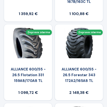
167B/163C TL
1 359,92 €
1 100,88 €
Doprava zdarma
Doprava zdarma
ALLIANCE 600/55 -
ALLIANCE 600/55 -
26.5 Flotation 331
26.5 Forestar 343
159A8/170A8 TL
172A2/165A8 TL
1 098,72 €
2 148,38 €