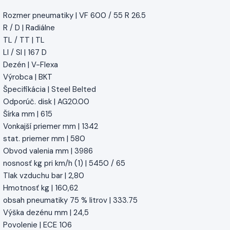
Rozmer pneumatiky | VF 600 / 55 R 26.5
R / D | Radiálne
TL / TT | TL
LI / SI | 167 D
Dezén | V-Flexa
Výrobca | BKT
Špecifikácia | Steel Belted
Odporúč. disk | AG20.00
Šírka mm | 615
Vonkajší priemer mm | 1342
stat. priemer mm | 580
Obvod valenia mm | 3986
nosnosť kg pri km/h (1) | 5450 / 65
Tlak vzduchu bar | 2,80
Hmotnosť kg | 160,62
obsah pneumatiky 75 % litrov | 333.75
Výška dezénu mm | 24,5
Povolenie | ECE 106