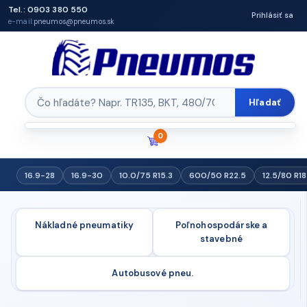
Tel.: 0903 380 550
Prihlásiť sa
e-mail:
pneumos@pneumos.sk
Hľadať
0
16.9-28
16.9-30
10.0/75 R15.3
600/50 R22.5
12.5/80 R18
Nákladné pneumatiky
Poľnohospodárske a
stavebné
Autobusové pneu.