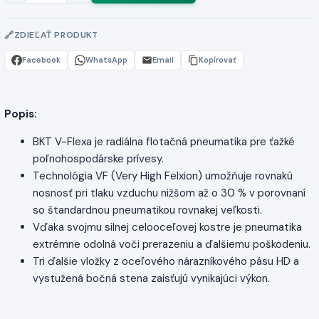
ZDIEĽAŤ PRODUKT
Facebook
WhatsApp
Email
Kopírovať
Popis:
BKT V-Flexa je radiálna flotačná pneumatika pre ťažké
poľnohospodárske prívesy.
Technológia VF (Very High Felxion) umožňuje rovnakú
nosnosť pri tlaku vzduchu nižšom až o 30 % v porovnaní
so štandardnou pneumatikou rovnakej veľkosti.
Vďaka svojmu silnej celooceľovej kostre je pneumatika
extrémne odolná voči prerazeniu a ďalšiemu poškodeniu.
Tri ďalšie vložky z oceľového nárazníkového pásu HD a
vystužená bočná stena zaisťujú vynikajúci výkon.