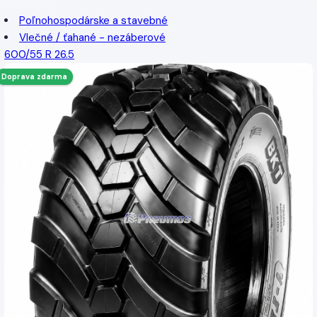
Poľnohospodárske a stavebné
Vlečné / ťahané - nezáberové
600/55 R 26.5
Doprava zdarma