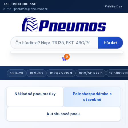
Tel.: 0903 380 550
Prihlásiť sa
e-mail:
pneumos@pneumos.sk
Hľadať
0
16.9-28
16.9-30
10.0/75 R15.3
600/50 R22.5
12.5/80 R18
Nákladné pneumatiky
Poľnohospodárske a
stavebné
Autobusové pneu.