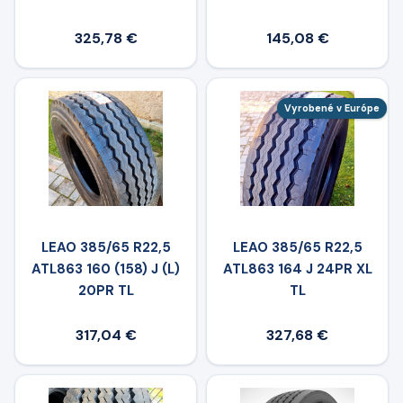
325,78 €
145,08 €
Vyrobené v Európe
LEAO 385/65 R22,5
LEAO 385/65 R22,5
ATL863 160 (158) J (L)
ATL863 164 J 24PR XL
20PR TL
TL
317,04 €
327,68 €