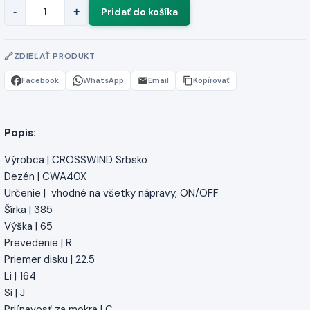
-
+
ZDIEĽAŤ PRODUKT
Facebook
WhatsApp
Email
Kopírovať
Popis:
Výrobca | CROSSWIND Srbsko
Dezén | CWA40X
Určenie | vhodné na všetky nápravy, ON/OFF
Šírka | 385
Výška | 65
Prevedenie | R
Priemer disku | 22.5
Li | 164
Si | J
Priľnavosť za mokra | C