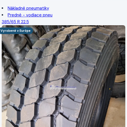
Nákladné pneumatiky
Predné - vodiace pneu
385/65 R 22.5
Vyrobené v Európe