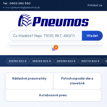
Tel.: 0903 380 550
Prihlásiť sa
e-mail:
pneumos@pneumos.sk
Hľadať
0
315/80 R22.5
385/65 R22.5
295/80 R22.5
315/70 R22.5
3
Nákladné pneumatiky
Poľnohospodárske a
stavebné
Autobusové pneu.