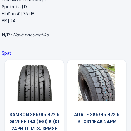
Spotreba | D
Hlučnosť | 73 dB
PR | 24
N/P
:
Nová pneumatika
Späť
SAMSON 385/65 R22,5
AGATE 385/65 R22,5
GL256F 164 (160) K (K)
ST031 164K 24PR
24PR TL M+S; 3PMSF