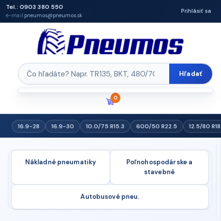
Tel.: 0903 380 550
Prihlásiť sa
e-mail:
pneumos@pneumos.sk
Hľadať
0
16.9-28
16.9-30
10.0/75 R15.3
600/50 R22.5
12.5/80 R18
Nákladné pneumatiky
Poľnohospodárske a
stavebné
Autobusové pneu.