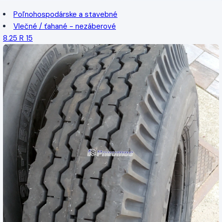
Poľnohospodárske a stavebné
Vlečné / ťahané - nezáberové
8.25 R 15