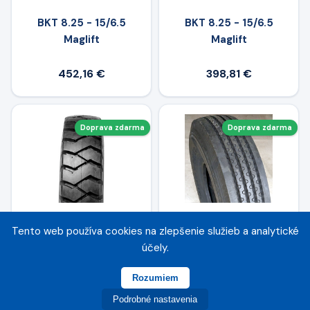
BKT 8.25 - 15/6.5
BKT 8.25 - 15/6.5
Maglift
Maglift
452,16 €
398,81 €
Doprava zdarma
Doprava zdarma
Tento web používa cookies na zlepšenie služieb a analytické
BKT 8.25 - 15 PL 801
WINDPOWER 8.25 R 15
účely.
145A8 TT
WSR 36
143/141G(141/140J) TT
Rozumiem
Podrobné nastavenia
208,90 €
251,94 €