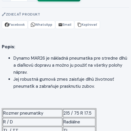
ZDIEĽAŤ PRODUKT
Facebook
WhatsApp
Email
Kopírovať
Popis:
Dynamo MAR26 je nákladná pneumatika pre stredne dlhú
a diaľkovú dopravu a možno ju použiť na všetky polohy
náprav.
Jej robustná gumová zmes zaisťuje dlhú životnosť
pneumatík a zabraňuje prasknutiu zubov.
Rozmer pneumatiky
215 / 75 R 17.5
R / D
Radiálne
TL / TT
TL