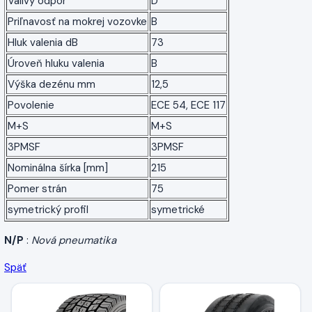
Valivý odpor
D
Priľnavosť na mokrej vozovke
B
Hluk valenia dB
73
Úroveň hluku valenia
B
Výška dezénu mm
12,5
Povolenie
ECE 54, ECE 117
M+S
M+S
3PMSF
3PMSF
Nominálna šírka [mm]
215
Pomer strán
75
symetrický profil
symetrické
N/P
:
Nová pneumatika
Späť