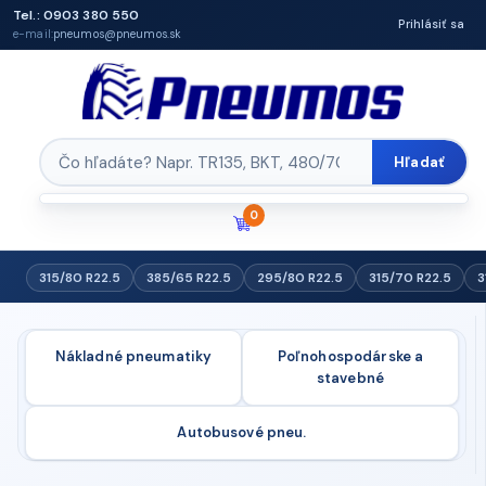
Tel.: 0903 380 550
Prihlásiť sa
e-mail:
pneumos@pneumos.sk
Hľadať
0
315/80 R22.5
385/65 R22.5
295/80 R22.5
315/70 R22.5
3
Nákladné pneumatiky
Poľnohospodárske a
stavebné
Autobusové pneu.