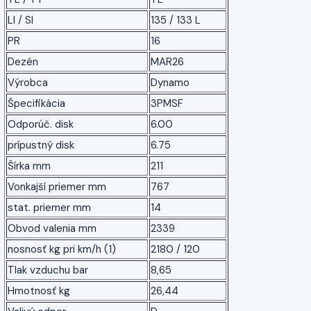
LI / SI
135 / 133 L
PR
16
Dezén
MAR26
Výrobca
Dynamo
Špecifikácia
3PMSF
Odporúč. disk
6.00
prípustný disk
6.75
Šírka mm
211
Vonkajší priemer mm
767
stat. priemer mm
14
Obvod valenia mm
2339
nosnosť kg pri km/h (1)
2180 / 120
Tlak vzduchu bar
8,65
Hmotnosť kg
26,44