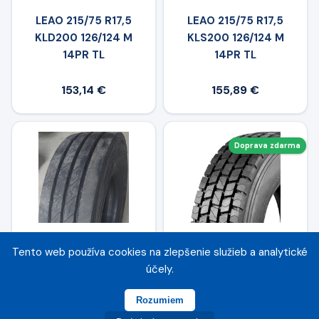
LEAO 215/75 R17,5
LEAO 215/75 R17,5
KLD200 126/124 M
KLS200 126/124 M
14PR TL
14PR TL
153,14 €
155,89 €
Doprava zdarma
Tento web používa cookies na zlepšenie služieb a analytické
LING LONG 215/75
WINDPOWER 215/75 R
účely.
R17,5 KLT200 135/133 J
17.5 WDR 09 127/124M
16PR TL
TL
Rozumiem