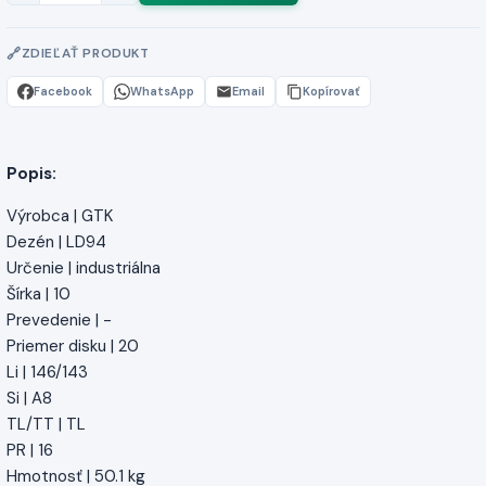
ZDIEĽAŤ PRODUKT
Facebook
WhatsApp
Email
Kopírovať
Popis:
Výrobca | GTK
Dezén | LD94
Určenie | industriálna
Šírka | 10
Prevedenie | -
Priemer disku | 20
Li | 146/143
Si | A8
TL/TT | TL
PR | 16
Hmotnosť | 50.1 kg