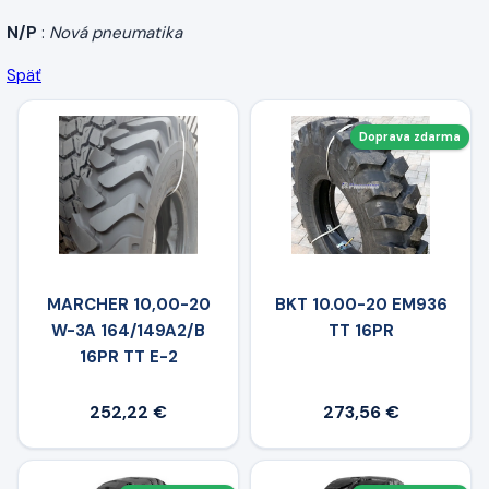
N/P
:
Nová pneumatika
Späť
Doprava zdarma
MARCHER 10,00-20
BKT 10.00-20 EM936
W-3A 164/149A2/B
TT 16PR
16PR TT E-2
252,22 €
273,56 €