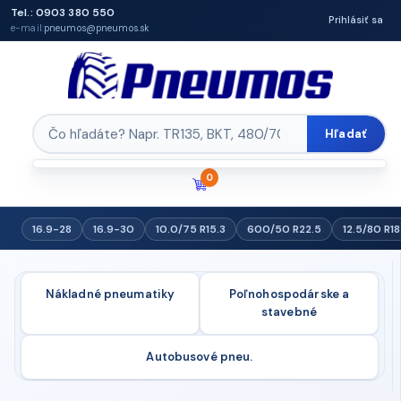
Tel.: 0903 380 550
Prihlásiť sa
e-mail:
pneumos@pneumos.sk
Hľadať
0
16.9-28
16.9-30
10.0/75 R15.3
600/50 R22.5
12.5/80 R18
Nákladné pneumatiky
Poľnohospodárske a
stavebné
Autobusové pneu.