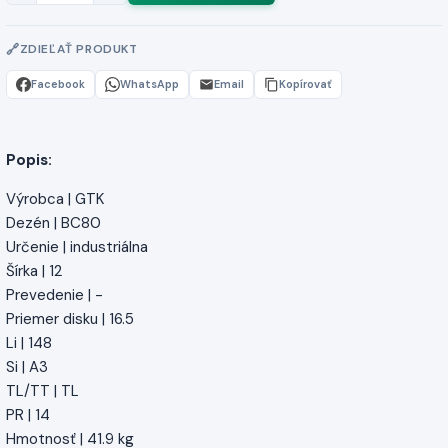
ZDIEĽAŤ PRODUKT
Facebook
WhatsApp
Email
Kopírovať
Popis:
Výrobca | GTK
Dezén | BC80
Určenie | industriálna
Šírka | 12
Prevedenie | -
Priemer disku | 16.5
Li | 148
Si | A3
TL/TT | TL
PR | 14
Hmotnosť | 41.9 kg