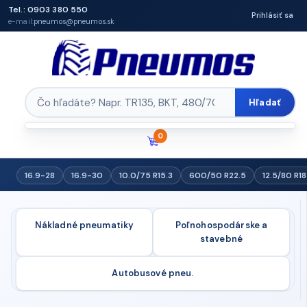
Tel.: 0903 380 550
Prihlásiť sa
e-mail:
pneumos@pneumos.sk
Hľadať
0
16.9-28
16.9-30
10.0/75 R15.3
600/50 R22.5
12.5/80 R18
Nákladné pneumatiky
Poľnohospodárske a
stavebné
Autobusové pneu.