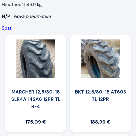
Hmotnosť | 49.9 kg
N/P
:
Nová pneumatika
Späť
MARCHER 12,5/80-18
BKT 12.5/80-18 AT603
SLR4A 142A6 12PR TL
TL 12PR
R-4
175,09 €
188,96 €