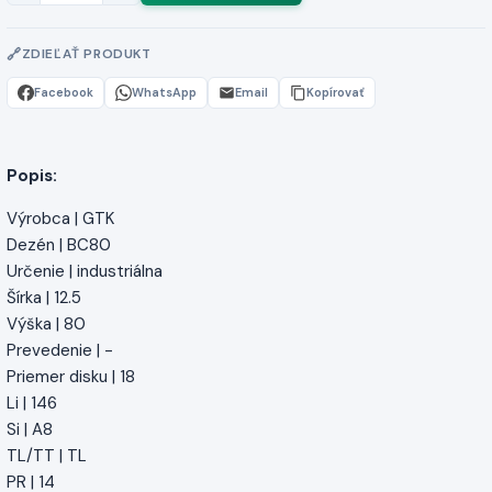
ZDIEĽAŤ PRODUKT
Facebook
WhatsApp
Email
Kopírovať
Popis:
Výrobca | GTK
Dezén | BC80
Určenie | industriálna
Šírka | 12.5
Výška | 80
Prevedenie | -
Priemer disku | 18
Li | 146
Si | A8
TL/TT | TL
PR | 14