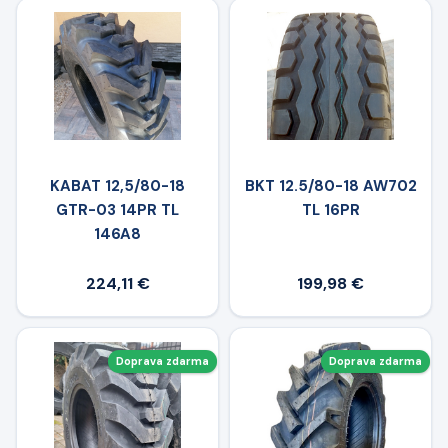
KABAT 12,5/80-18
BKT 12.5/80-18 AW702
GTR-03 14PR TL
TL 16PR
146A8
224,11 €
199,98 €
Doprava zdarma
Doprava zdarma