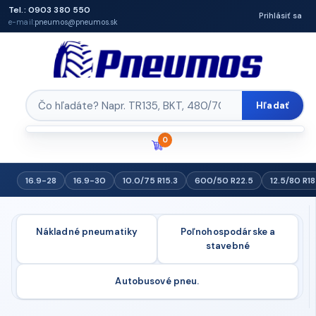
Tel.: 0903 380 550
Prihlásiť sa
e-mail:
pneumos@pneumos.sk
Hľadať
0
16.9-28
16.9-30
10.0/75 R15.3
600/50 R22.5
12.5/80 R18
Nákladné pneumatiky
Poľnohospodárske a
stavebné
Autobusové pneu.