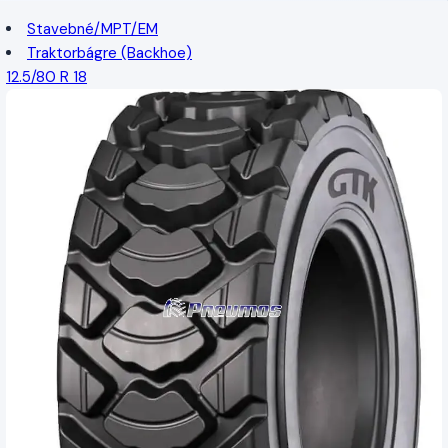
Stavebné/MPT/EM
Traktorbágre (Backhoe)
12.5/80 R 18