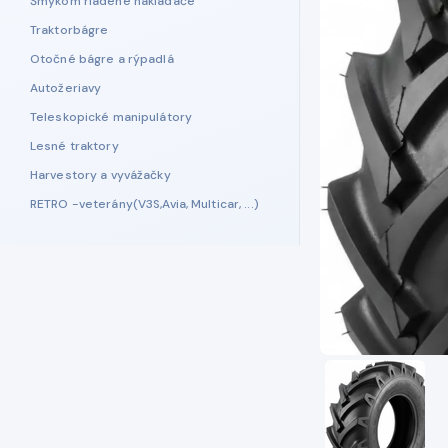
Šmykom riadené nakladače
Traktorbágre
Otočné bágre a rýpadlá
Autožeriavy
Teleskopické manipulátory
Lesné traktory
Harvestory a vyvážačky
RETRO -veterány(V3S,Avia, Multicar, ...)