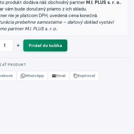
to produkt dodáva náš obchodný partner
M.I. PLUS s. r. o.
.
ar vám bude doručený priamo z ich skladu.
tner nie je platcom DPH, uvedená cena konečná.
turácia prebehne samostatne – daňový doklad vystaví
mo partner M.I. PLUS s. r. o..
+
EĽAŤ PRODUKT
cebook
WhatsApp
Email
Kopírovať