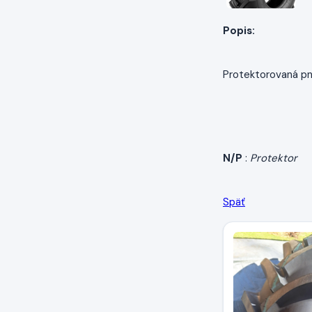
Popis:
Protektorovaná pn
N/P
:
Protektor
Späť