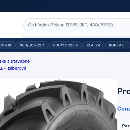
/80 R18
560/60 R22.5
600/55 R26.5
12.4-24
KONTAKT
ske a stavebné
u. - záberové
Pr
Cena
Par