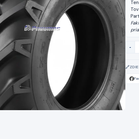
Ten
Tov
Par
Fak
pria
-
ZDI
Fa