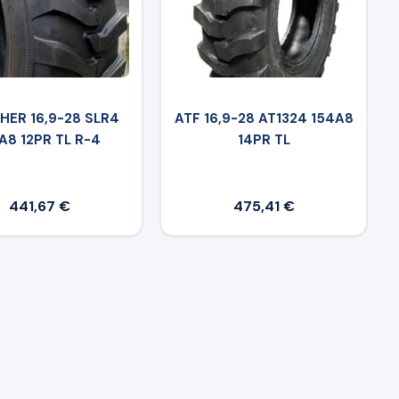
ER 16,9-28 SLR4
ATF 16,9-28 AT1324 154A8
A8 12PR TL R-4
14PR TL
441,67 €
475,41 €