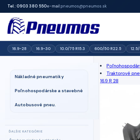
Tel.: 0903 380 550
e-mail:
pneumos@pneumos.sk
16.9-28
16.9-30
10.0/75 R15.3
600/50 R22.5
12.5
Poľnohospodár
Traktorové pne
Nákladné pneumatiky
16.9 R 28
Poľnohospodárske a stavebné
Autobusové pneu.