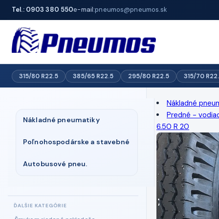
Tel.: 0903 380 550
e-mail:
pneumos@pneumos.sk
315/80 R22.5
385/65 R22.5
295/80 R22.5
315/70 R22
Nákladné pneu
Predné - vodia
Nákladné pneumatiky
6.50 R 20
Poľnohospodárske a stavebné
Autobusové pneu.