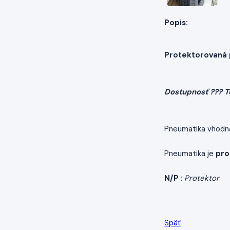
Popis:
Protektorovaná
Dostupnosť ??? T
Pneumatika vhodn
Pneumatika je
pro
N/P
:
Protektor
Späť