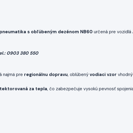
 pneumatika s obľúbeným dezénom NB60
určená pre vozidlá
el.: 0903 380 550
á najmä pre
regionálnu dopravu
, oblúbený
vodiaci vzor
vhodný 
tektorovaná za tepla
, čo zabezpečuje vysokú pevnosť spojen