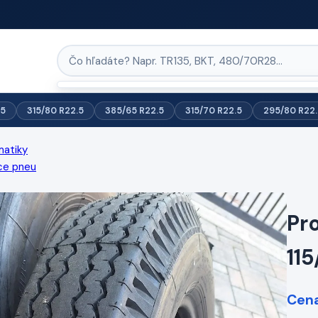
.5
315/80 R22.5
385/65 R22.5
315/70 R22.5
295/80 R22.
matiky
ce pneu
Pr
115
Cena