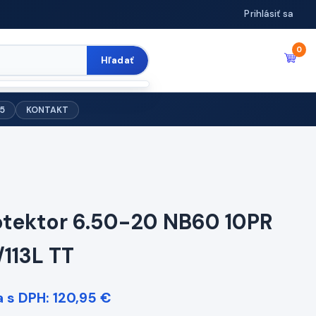
Prihlásiť sa
0
Hľadať
5
KONTAKT
otektor 6.50-20 NB60 10PR
/113L TT
 s DPH: 120,95 €