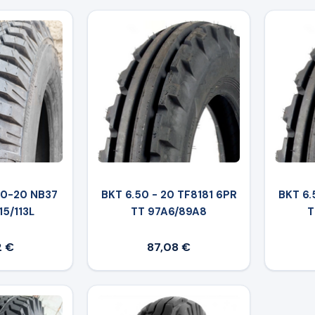
50-20 NB37
BKT 6.50 - 20 TF8181 6PR
BKT 6.
15/113L
TT 97A6/89A8
T
2 €
87,08 €