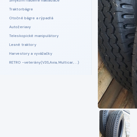
Šmykom riadené nakladače
Traktorbágre
Otočné bágre a rýpadlá
Autožeriavy
Teleskopické manipulátory
Lesné traktory
Harvestory a vyvážačky
RETRO -veterány(V3S,Avia, Multicar, ...)