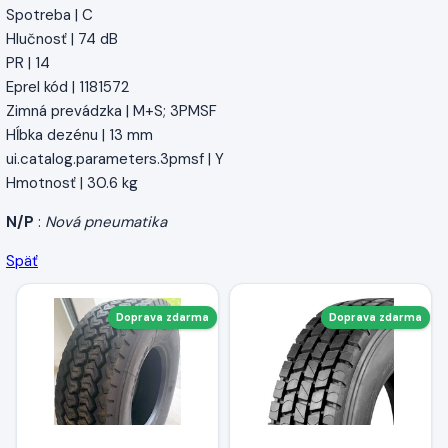
Spotreba | C
Hlučnosť | 74 dB
PR | 14
Eprel kód | 1181572
Zimná prevádzka | M+S; 3PMSF
Hĺbka dezénu | 13 mm
ui.catalog.parameters.3pmsf | Y
Hmotnosť | 30.6 kg
N/P
:
Nová pneumatika
Späť
Doprava zdarma
Doprava zdarma