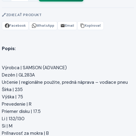
ZDIEĽAŤ PRODUKT
Facebook
WhatsApp
Email
Kopírovať
Popis:
Výrobca | SAMSON (ADVANCE)
Dezén | GL283A
Určenie | regionálne použite, predná náprava – vodiace pneu
Šírka | 235
Výška | 75
Prevedenie | R
Priemer disku | 17.5
Li | 132/130
Si | M
Priľnavosť za mokra | B