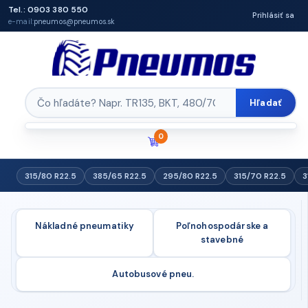
Tel.: 0903 380 550
Prihlásiť sa
e-mail:
pneumos@pneumos.sk
Hľadať
0
315/80 R22.5
385/65 R22.5
295/80 R22.5
315/70 R22.5
3
Nákladné pneumatiky
Poľnohospodárske a
stavebné
Autobusové pneu.