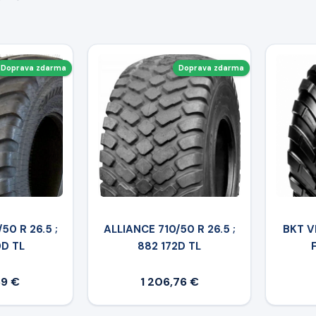
Doprava zdarma
Doprava zdarma
50 R 26.5 ;
ALLIANCE 710/50 R 26.5 ;
BKT V
0D TL
882 172D TL
69 €
1 206,76 €