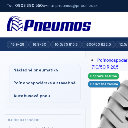
Tel.: 0903 380 550
e-mail:
pneumos@pneumos.sk
16.9-28
16.9-30
10.0/75 R15.3
600/50 R22.5
12.5
Poľnohospodár
710/50 R 26.5
Nákladné pneumatiky
Doprava zdarma
Poľnohospodárske a stavebné
Doživotná záruka
Autobusové pneu.