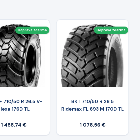
Doprava zdarma
Doprava zdarma
F 710/50 R 26.5 V-
BKT 710/50 R 26.5
Flexa 176D TL
Ridemax FL 693 M 170D TL
1 488,74 €
1 078,56 €