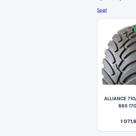
Späť
ALLIANCE 710/
885 17
1 071,