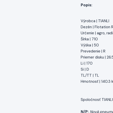
Popis:
Výrobca | TIANLI
Dezén | Flotation R
Určenie | agro, rad
Šírka | 710
Výška | 50
Prevedenie | R
Priemer disku | 26.
Li | 170
Si | D
TL/TT | TL
Hmotnosť | 140.3 
Spoločnosť TIANLI 
N/P:
Nová pneuma