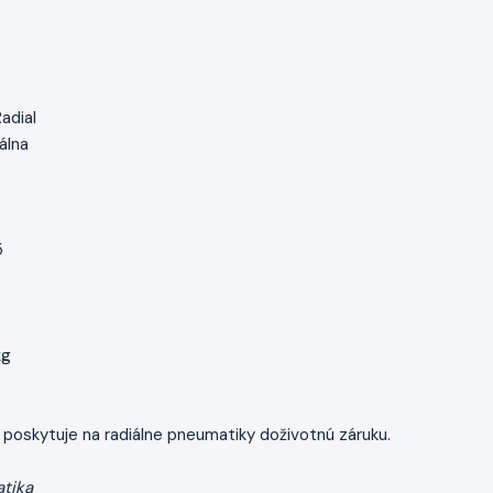
adial
iálna
5
kg
poskytuje na radiálne pneumatiky doživotnú záruku.
tika