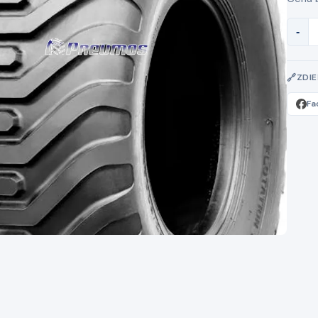
-
ZDI
Fa