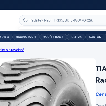
/80 R18
560/60 R22.5
600/55 R26.5
12.4-24
KONTAKT
ske a stavebné
TI
Ra
Cena
Cena 