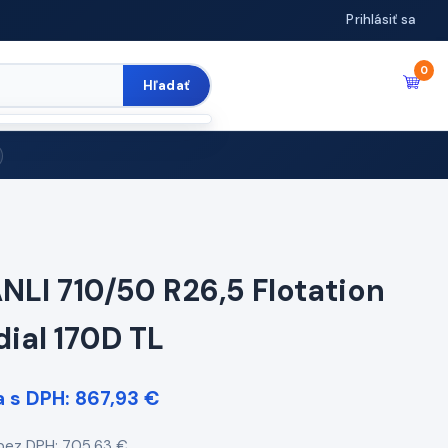
Prihlásiť sa
0
Hľadať
ANLI 710/50 R26,5 Flotation
dial 170D TL
 s DPH: 867,93 €
bez DPH: 705,63 €