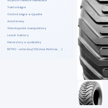
Šmykom riadené nakladače
Traktorbágre
Otočné bágre a rýpadlá
Autožeriavy
Teleskopické manipulátory
Lesné traktory
Harvestory a vyvážačky
RETRO -veterány(V3S,Avia, Multicar, ...)