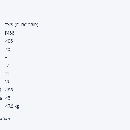
TVS (EUROGRIP)
IM36
485
45
-
17
TL
18
)
485
a)
45
47.2 kg
atika