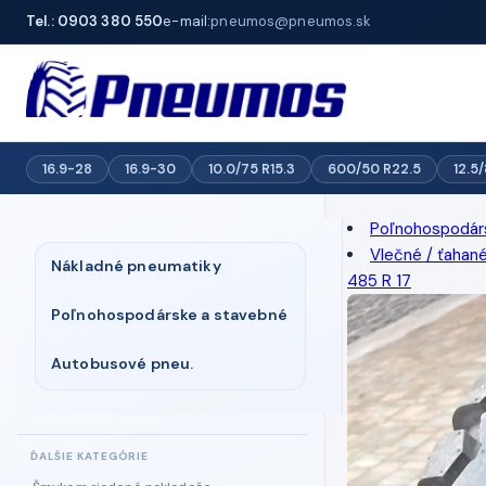
Tel.: 0903 380 550
e-mail:
pneumos@pneumos.sk
16.9-28
16.9-30
10.0/75 R15.3
600/50 R22.5
12.5
Poľnohospodár
Vlečné / ťahan
Nákladné pneumatiky
485 R 17
Poľnohospodárske a stavebné
Autobusové pneu.