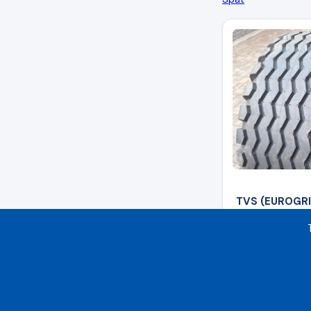
TVS (EUROGRI
17 (485/45-17
TL
261,8