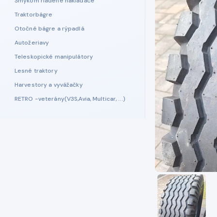
Šmykom riadené nakladače
Traktorbágre
Otočné bágre a rýpadlá
Autožeriavy
Teleskopické manipulátory
Lesné traktory
Harvestory a vyvážačky
RETRO -veterány(V3S,Avia, Multicar, ...)