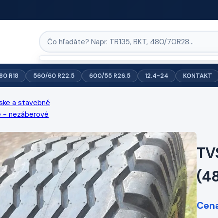
/80 R18
560/60 R22.5
600/55 R26.5
12.4-24
KONTAKT
ske a stavebné
é - nezáberové
TV
(4
Cena