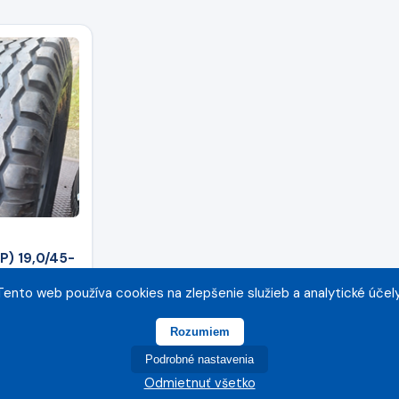
P) 19,0/45-
) IM36 20PR
Tento web používa cookies na zlepšenie služieb a analytické účely
Rozumiem
9 €
Podrobné nastavenia
Odmietnuť všetko