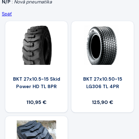
N/P
:
Nová pneumatika
Späť
BKT 27x10.5-15 Skid
BKT 27x10.50-15
Power HD TL 8PR
LG306 TL 4PR
110,95 €
125,90 €