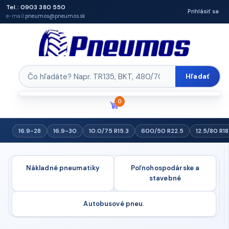
Tel.: 0903 380 550
Prihlásiť sa
e-mail:
pneumos@pneumos.sk
Hľadať
0
16.9-28
16.9-30
10.0/75 R15.3
600/50 R22.5
12.5/80 R18
Nákladné pneumatiky
Poľnohospodárske a
stavebné
Autobusové pneu.