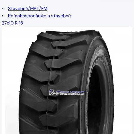
Stavebné/MPT/EM
Poľnohospodárske a stavebné
27x10 R 15