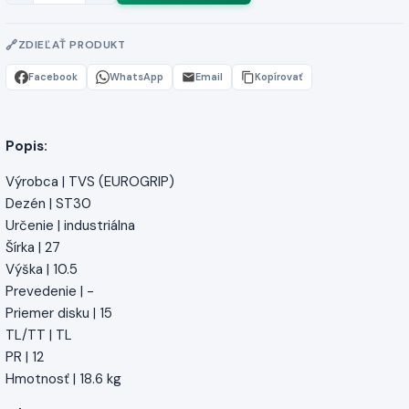
ZDIEĽAŤ PRODUKT
Facebook
WhatsApp
Email
Kopírovať
Popis:
Výrobca | TVS (EUROGRIP)
Dezén | ST30
Určenie | industriálna
Šírka | 27
Výška | 10.5
Prevedenie | -
Priemer disku | 15
TL/TT | TL
PR | 12
Hmotnosť | 18.6 kg