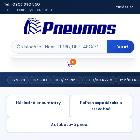
Tel.: 0903 380 550
Prihlásiť sa
e-mail:
pneumos@pneumos.sk
Hľadať
0
16.9-28
16.9-30
10.0/75 R15.3
600/50 R22.5
12.5/80 R18
Nákladné pneumatiky
Poľnohospodárske a
stavebné
Autobusové pneu.