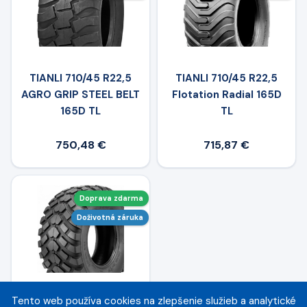
TIANLI 710/45 R22,5
TIANLI 710/45 R22,5
AGRO GRIP STEEL BELT
Flotation Radial 165D
165D TL
TL
750,48 €
715,87 €
Doprava zdarma
Doživotná záruka
Tento web používa cookies na zlepšenie služieb a analytické
TIANLI 710/45 R22,5