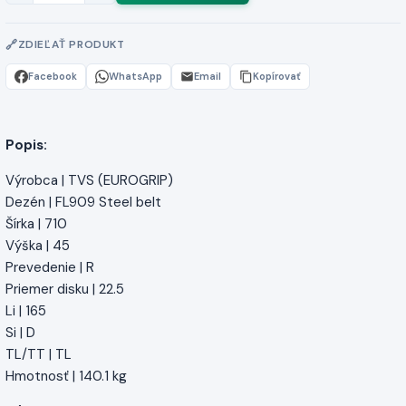
ZDIEĽAŤ PRODUKT
Facebook
WhatsApp
Email
Kopírovať
Popis:
Výrobca | TVS (EUROGRIP)
Dezén | FL909 Steel belt
Šírka | 710
Výška | 45
Prevedenie | R
Priemer disku | 22.5
Li | 165
Si | D
TL/TT | TL
Hmotnosť | 140.1 kg