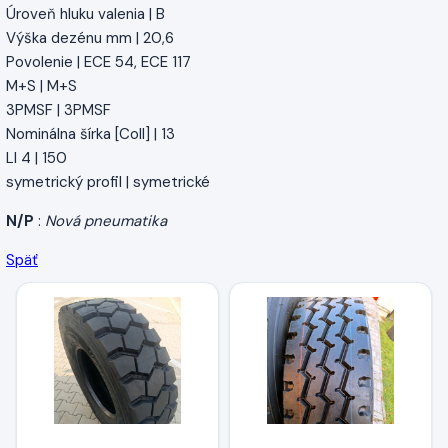
Úroveň hluku valenia | B
Výška dezénu mm | 20,6
Povolenie | ECE 54, ECE 117
M+S | M+S
3PMSF | 3PMSF
Nominálna šírka [Coll] | 13
LI 4 | 150
symetrický profil | symetrické
N/P
:
Nová pneumatika
Späť