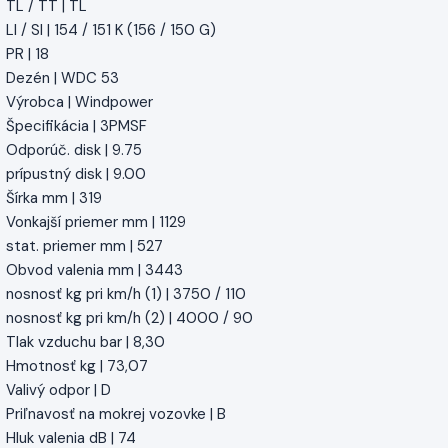
TL / TT | TL
LI / SI | 154 / 151 K (156 / 150 G)
PR | 18
Dezén | WDC 53
Výrobca | Windpower
Špecifikácia | 3PMSF
Odporúč. disk | 9.75
prípustný disk | 9.00
Šírka mm | 319
Vonkajší priemer mm | 1129
stat. priemer mm | 527
Obvod valenia mm | 3443
nosnosť kg pri km/h (1) | 3750 / 110
nosnosť kg pri km/h (2) | 4000 / 90
Tlak vzduchu bar | 8,30
Hmotnosť kg | 73,07
Valivý odpor | D
Priľnavosť na mokrej vozovke | B
Hluk valenia dB | 74