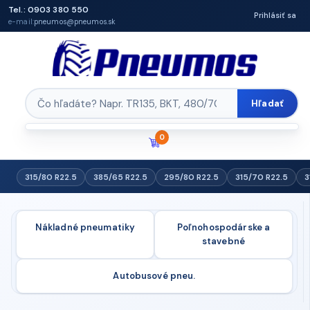
Tel.: 0903 380 550
Prihlásiť sa
e-mail:
pneumos@pneumos.sk
Hľadať
0
315/80 R22.5
385/65 R22.5
295/80 R22.5
315/70 R22.5
3
Nákladné pneumatiky
Poľnohospodárske a
stavebné
Autobusové pneu.