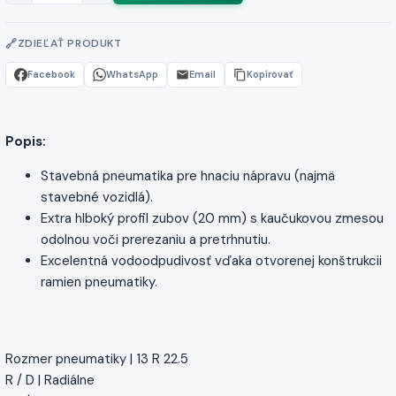
ZDIEĽAŤ PRODUKT
Facebook
WhatsApp
Email
Kopírovať
Popis:
Stavebná pneumatika pre hnaciu nápravu (najmä
stavebné vozidlá).
Extra hlboký profil zubov (20 mm) s kaučukovou zmesou
odolnou voči prerezaniu a pretrhnutiu.
Excelentná vodoodpudivosť vďaka otvorenej konštrukcii
ramien pneumatiky.
Rozmer pneumatiky | 13 R 22.5
R / D | Radiálne