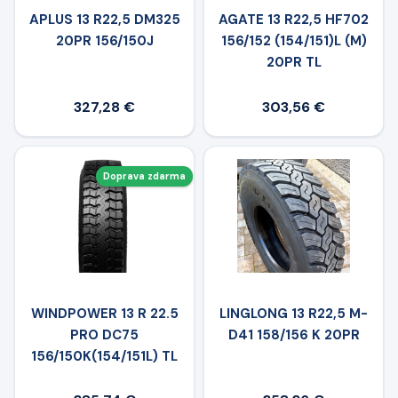
APLUS 13 R22,5 DM325
AGATE 13 R22,5 HF702
20PR 156/150J
156/152 (154/151)L (M)
20PR TL
327,28 €
303,56 €
Doprava zdarma
WINDPOWER 13 R 22.5
LINGLONG 13 R22,5 M-
PRO DC75
D41 158/156 K 20PR
156/150K(154/151L) TL