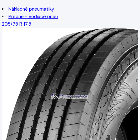
Nákladné pneumatiky
Predné - vodiace pneu
205/75 R 17.5