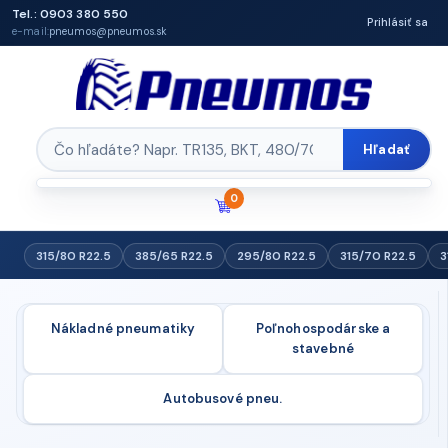
Tel.: 0903 380 550
Prihlásiť sa
e-mail:
pneumos@pneumos.sk
Hľadať
0
315/80 R22.5
385/65 R22.5
295/80 R22.5
315/70 R22.5
3
Nákladné pneumatiky
Poľnohospodárske a
stavebné
Autobusové pneu.