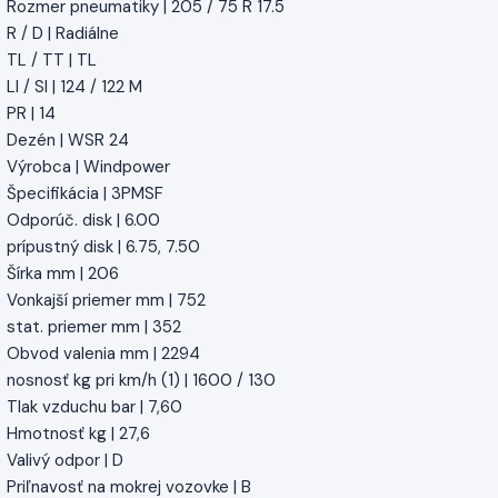
Rozmer pneumatiky | 205 / 75 R 17.5
R / D | Radiálne
TL / TT | TL
LI / SI | 124 / 122 M
PR | 14
Dezén | WSR 24
Výrobca | Windpower
Špecifikácia | 3PMSF
Odporúč. disk | 6.00
prípustný disk | 6.75, 7.50
Šírka mm | 206
Vonkajší priemer mm | 752
stat. priemer mm | 352
Obvod valenia mm | 2294
nosnosť kg pri km/h (1) | 1600 / 130
Tlak vzduchu bar | 7,60
Hmotnosť kg | 27,6
Valivý odpor | D
Priľnavosť na mokrej vozovke | B