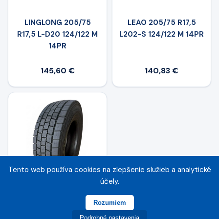
LINGLONG 205/75
LEAO 205/75 R17,5
R17,5 L-D20 124/122 M
L202-S 124/122 M 14PR
14PR
145,60 €
140,83 €
Tento web používa cookies na zlepšenie služieb a analytické
účely.
LEAO 205/75 R17,5
L202-D 124/122 M
Rozumiem
Podrobné nastavenia