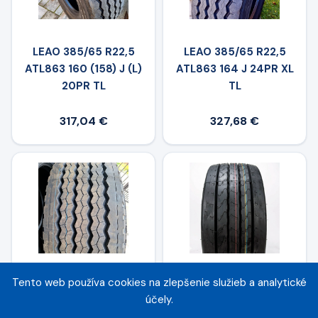
LEAO 385/65 R22,5
LEAO 385/65 R22,5
ATL863 160 (158) J (L)
ATL863 164 J 24PR XL
20PR TL
TL
317,04 €
327,68 €
Tento web používa cookies na zlepšenie služieb a analytické
AGATE 385/65 R22,5
CEAT 385/65 R22,5
účely.
ST022 164K 24PR
WINMILE T 164 (158)K