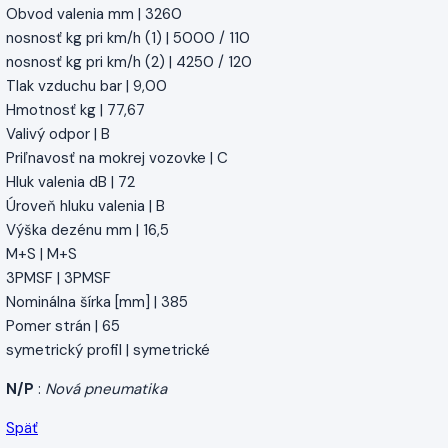
Obvod valenia mm | 3260
nosnosť kg pri km/h (1) | 5000 / 110
nosnosť kg pri km/h (2) | 4250 / 120
Tlak vzduchu bar | 9,00
Hmotnosť kg | 77,67
Valivý odpor | B
Priľnavosť na mokrej vozovke | C
Hluk valenia dB | 72
Úroveň hluku valenia | B
Výška dezénu mm | 16,5
M+S | M+S
3PMSF | 3PMSF
Nominálna šírka [mm] | 385
Pomer strán | 65
symetrický profil | symetrické
N/P
:
Nová pneumatika
Späť