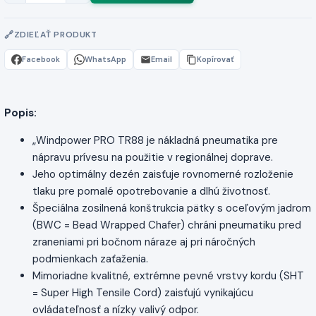
ZDIEĽAŤ PRODUKT
Facebook
WhatsApp
Email
Kopírovať
Popis:
„Windpower PRO TR88 je nákladná pneumatika pre
nápravu prívesu na použitie v regionálnej doprave.
Jeho optimálny dezén zaisťuje rovnomerné rozloženie
tlaku pre pomalé opotrebovanie a dlhú životnosť.
Špeciálna zosilnená konštrukcia pätky s oceľovým jadrom
(BWC = Bead Wrapped Chafer) chráni pneumatiku pred
zraneniami pri bočnom náraze aj pri náročných
podmienkach zaťaženia.
Mimoriadne kvalitné, extrémne pevné vrstvy kordu (SHT
= Super High Tensile Cord) zaisťujú vynikajúcu
ovládateľnosť a nízky valivý odpor.