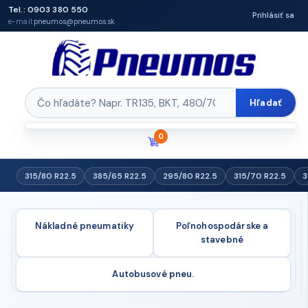
Tel.: 0903 380 550
Prihlásiť sa
e-mail:
pneumos@pneumos.sk
Hľadať
0
315/80 R22.5
385/65 R22.5
295/80 R22.5
315/70 R22.5
3
Nákladné pneumatiky
Poľnohospodárske a
stavebné
Autobusové pneu.