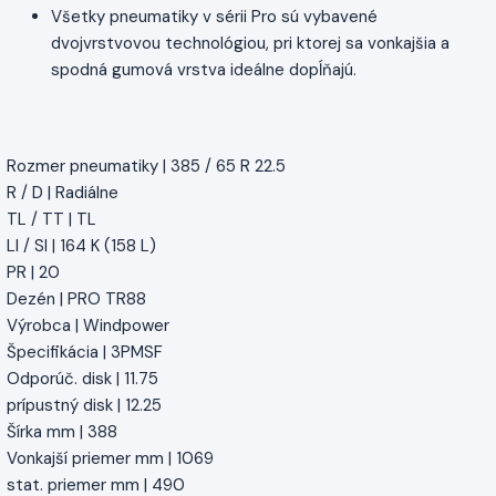
Všetky pneumatiky v sérii Pro sú vybavené
dvojvrstvovou technológiou, pri ktorej sa vonkajšia a
spodná gumová vrstva ideálne dopĺňajú.
Rozmer pneumatiky | 385 / 65 R 22.5
R / D | Radiálne
TL / TT | TL
LI / SI | 164 K (158 L)
PR | 20
Dezén | PRO TR88
Výrobca | Windpower
Špecifikácia | 3PMSF
Odporúč. disk | 11.75
prípustný disk | 12.25
Šírka mm | 388
Vonkajší priemer mm | 1069
stat. priemer mm | 490