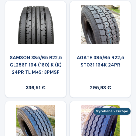
SAMSON 385/65 R22,5
AGATE 385/65 R22,5
GL256F 164 (160) K (K)
ST031 164K 24PR
24PR TL M+S; 3PMSF
336,51 €
295,93 €
Vyrobené v Európe