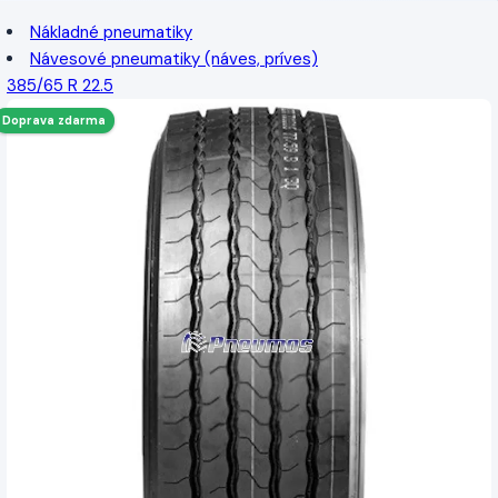
Nákladné pneumatiky
Návesové pneumatiky (náves, príves)
385/65 R 22.5
Doprava zdarma