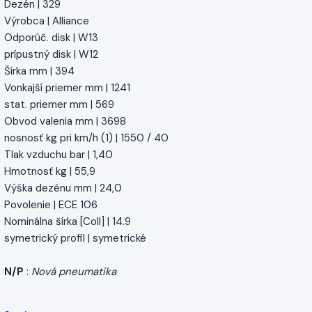
Dezén | 329
Výrobca | Alliance
Odporúč. disk | W13
prípustný disk | W12
Šírka mm | 394
Vonkajší priemer mm | 1241
stat. priemer mm | 569
Obvod valenia mm | 3698
nosnosť kg pri km/h (1) | 1550 / 40
Tlak vzduchu bar | 1,40
Hmotnosť kg | 55,9
Výška dezénu mm | 24,0
Povolenie | ECE 106
Nominálna šírka [Coll] | 14.9
symetrický profil | symetrické
N/P
:
Nová pneumatika