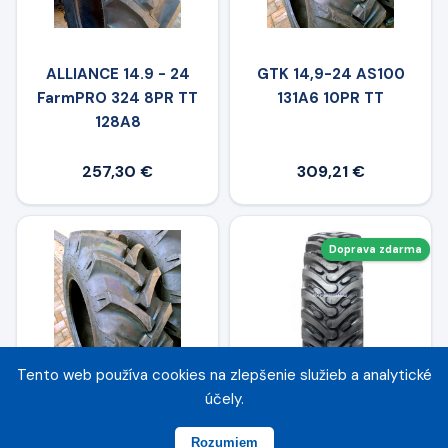
ALLIANCE 14.9 - 24
GTK 14,9-24 AS100
FarmPRO 324 8PR TT
131A6 10PR TT
128A8
257,30 €
309,21 €
Doprava zdarma
Tento web používa cookies na zlepšenie služieb a analytické
účely.
GTK 14,9-24 AS100
BKT 14.9-24 AT625 TT
137A6 14PR TT
12PR
Rozumiem