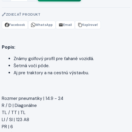
ZDIEĽAŤ PRODUKT
Facebook
WhatsApp
Email
Kopírovať
Popis:
Známy golfový profil pre ťahané vozidlá.
Šetrná voči pôde.
Aj pre traktory a na cestnú výstavbu.
Rozmer pneumatiky | 14.9 - 24
R / D | Diagonálne
TL / TT | TL
LI / SI | 123 A8
PR | 6