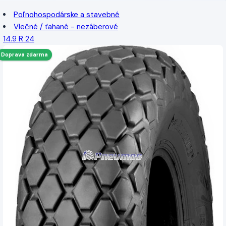
Poľnohospodárske a stavebné
Vlečné / ťahané - nezáberové
14.9 R 24
Doprava zdarma