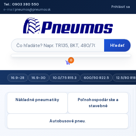
Tel.: 0903 380 550
Prihlásiť sa
e-mail:
pneumos@pneumos.sk
Hľadať
0
16.9-28
16.9-30
10.0/75 R15.3
600/50 R22.5
12.5/80 R18
Nákladné pneumatiky
Poľnohospodárske a
stavebné
Autobusové pneu.