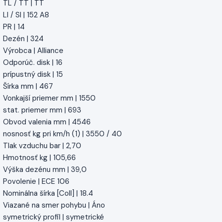
TL / TT | TT
LI / SI | 152 A8
PR | 14
Dezén | 324
Výrobca | Alliance
Odporúč. disk | 16
prípustný disk | 15
Šírka mm | 467
Vonkajší priemer mm | 1550
stat. priemer mm | 693
Obvod valenia mm | 4546
nosnosť kg pri km/h (1) | 3550 / 40
Tlak vzduchu bar | 2,70
Hmotnosť kg | 105,66
Výška dezénu mm | 39,0
Povolenie | ECE 106
Nominálna šírka [Coll] | 18.4
Viazané na smer pohybu | Áno
symetrický profil | symetrické