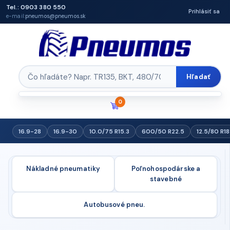
Tel.: 0903 380 550
Prihlásiť sa
e-mail:
pneumos@pneumos.sk
Hľadať
0
16.9-28
16.9-30
10.0/75 R15.3
600/50 R22.5
12.5/80 R18
Nákladné pneumatiky
Poľnohospodárske a
stavebné
Autobusové pneu.