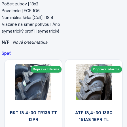
Počet zubov | 18x2
Povolenie | ECE 106
Nominálna šírka [Coll] | 18.4
Viazané na smer pohybu | Áno
symetrický profil | symetrické
N/P
:
Nová pneumatika
Späť
Doprava zdarma
Doprava zdarma
BKT 18.4-30 TR135 TT
ATF 18,4-30 1360
12PR
151A8 16PR TL