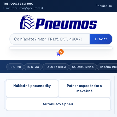
Tel.: 0903 380 550
Prihlásiť sa
e-mail:
pneumos@pneumos.sk
Hľadať
0
16.9-28
16.9-30
10.0/75 R15.3
600/50 R22.5
12.5/80 R18
Nákladné pneumatiky
Poľnohospodárske a
stavebné
Autobusové pneu.