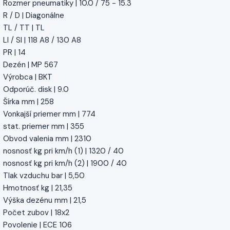
Rozmer pneumatiky | 10.0 / 75 - 15.3
R / D | Diagonálne
TL / TT | TL
LI / SI | 118 A8 / 130 A8
PR | 14
Dezén | MP 567
Výrobca | BKT
Odporúč. disk | 9.0
Šírka mm | 258
Vonkajší priemer mm | 774
stat. priemer mm | 355
Obvod valenia mm | 2310
nosnosť kg pri km/h (1) | 1320 / 40
nosnosť kg pri km/h (2) | 1900 / 40
Tlak vzduchu bar | 5,50
Hmotnosť kg | 21,35
Výška dezénu mm | 21,5
Počet zubov | 18x2
Povolenie | ECE 106