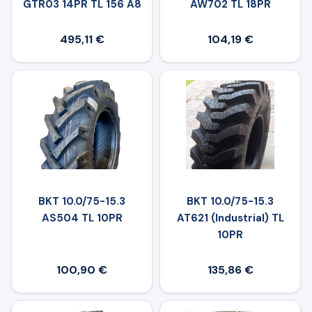
GTR03 14PR TL 156 A8
AW702 TL 18PR
495,11 €
104,19 €
BKT 10.0/75-15.3
BKT 10.0/75-15.3
AS504 TL 10PR
AT621 (Industrial) TL
10PR
100,90 €
135,86 €