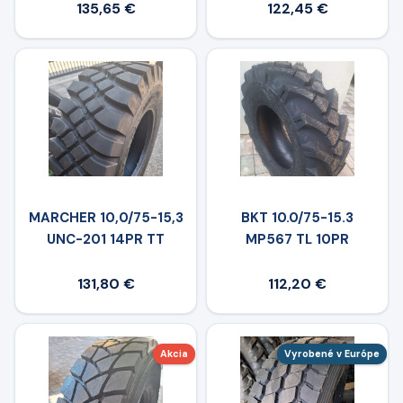
135,65 €
122,45 €
MARCHER 10,0/75-15,3
BKT 10.0/75-15.3
UNC-201 14PR TT
MP567 TL 10PR
131,80 €
112,20 €
Akcia
Vyrobené v Európe