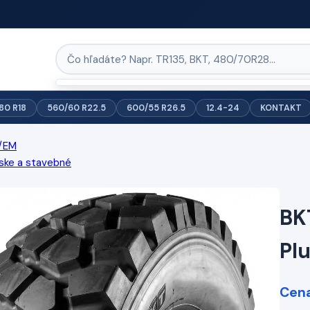
/80 R18
560/60 R22.5
600/55 R26.5
12.4-24
KONTAKT
/EM
ske a stavebné
BK
Plu
Cena