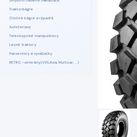
Šmykom riadené nakladače
Traktorbágre
Otočné bágre a rýpadlá
Autožeriavy
Teleskopické manipulátory
Lesné traktory
Harvestory a vyvážačky
RETRO -veterány(V3S,Avia, Multicar, ...)