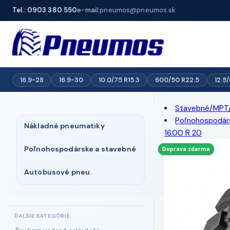
Tel.: 0903 380 550
e-mail:
pneumos@pneumos.sk
16.9-28
16.9-30
10.0/75 R15.3
600/50 R22.5
12.5
Stavebné/MPT
Poľnohospodár
Nákladné pneumatiky
16.00 R 20
Poľnohospodárske a stavebné
Doprava zdarma
Autobusové pneu.