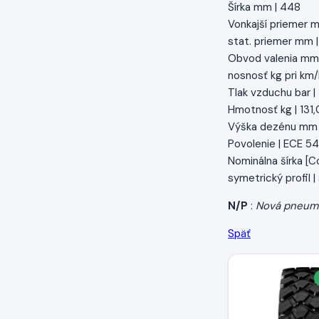
Šírka mm | 448
Vonkajší priemer m
stat. priemer mm 
Obvod valenia mm
nosnosť kg pri km/
Tlak vzduchu bar |
Hmotnosť kg | 131,
Výška dezénu mm 
Povolenie | ECE 54
Nominálna šírka [Col
symetrický profil 
N/P
:
Nová pneum
Späť