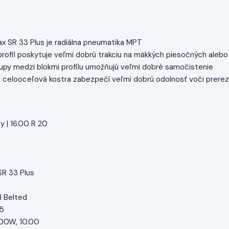
 SR 33 Plus je radiálna pneumatika MPT
profil poskytuje veľmi dobrú trakciu na mäkkých piesočných alebo
upy medzi blokmi profilu umožňujú veľmi dobré samočistenie
 celooceľová kostra zabezpečí veľmi dobrú odolnosť voči prereza
 | 16.00 R 20
SR 33 Plus
l Belted
25
0.00W, 10.00