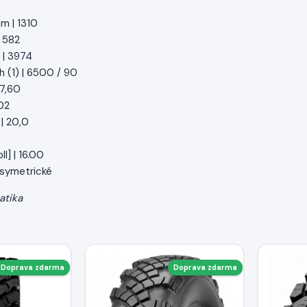
m | 1310
| 582
 | 3974
h (1) | 6500 / 90
 7,60
02
| 20,0
l] | 16.00
| symetrické
atika
Doprava zdarma
Doprava zdarma