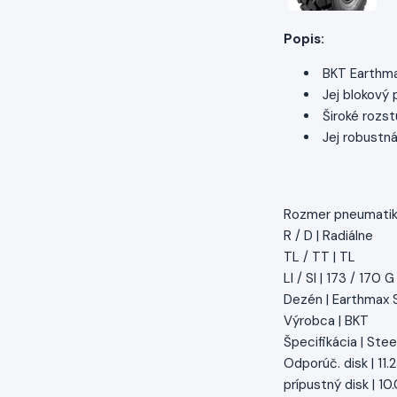
Popis:
BKT Earthmax
Jej blokový 
Široké rozst
Jej robustná
Rozmer pneumatiky
R / D | Radiálne
TL / TT | TL
LI / SI | 173 / 170 G
Dezén | Earthmax 
Výrobca | BKT
Špecifikácia | Stee
Odporúč. disk | 11.
prípustný disk | 1