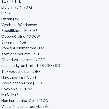
TL / TT | TL
LI / SI | 173 / 170 G
PR | 28
Dezén | WE 21
Výrobca | Windpower
Špecifikácia | M+S, E2
Odporúč. disk | 10.00W
Šírka mm | 438
Vonkajší priemer mm | 1343
stat. priemer mm | 591
Obvod valenia mm | 4050
nosnosť kg pri km/h (1) | 6500 / 90
Tlak vzduchu bar | 7,60
Hmotnosť kg | 155,71
Výška dezénu mm | 27,0
Povolenie | ECE 54
M+S | M+S
Nominálna šírka [Coll] | 16.00
Viazané na smer pohybu | Áno