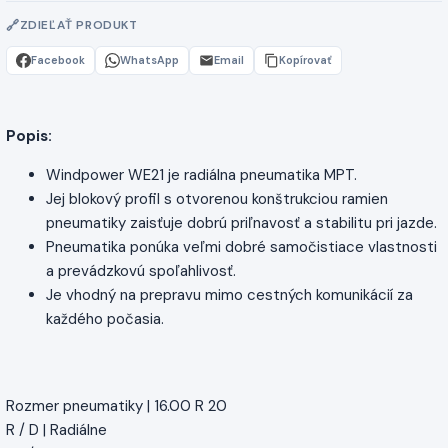
ZDIEĽAŤ PRODUKT
Facebook
WhatsApp
Email
Kopírovať
Popis:
Windpower WE21 je radiálna pneumatika MPT.
Jej blokový profil s otvorenou konštrukciou ramien
pneumatiky zaisťuje dobrú priľnavosť a stabilitu pri jazde.
Pneumatika ponúka veľmi dobré samočistiace vlastnosti
a prevádzkovú spoľahlivosť.
Je vhodný na prepravu mimo cestných komunikácií za
každého počasia.
Rozmer pneumatiky | 16.00 R 20
R / D | Radiálne