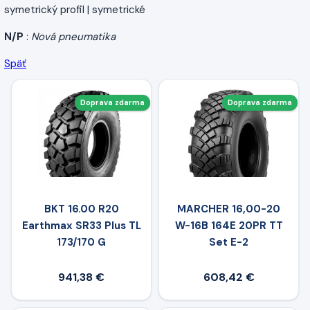
symetrický profil | symetrické
N/P
:
Nová pneumatika
Späť
Doprava zdarma
Doprava zdarma
BKT 16.00 R20
MARCHER 16,00-20
Earthmax SR33 Plus TL
W-16B 164E 20PR TT
173/170 G
Set E-2
941,38 €
608,42 €