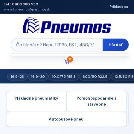
Tel.: 0903 380 550
Prihlásiť sa
e-mail:
pneumos@pneumos.sk
Hľadať
0
16.9-28
16.9-30
10.0/75 R15.3
600/50 R22.5
12.5/80 R18
Nákladné pneumatiky
Poľnohospodárske a
stavebné
Autobusové pneu.