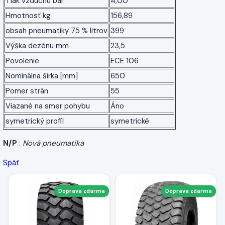
Tlak vzduchu bar
4,00
Hmotnosť kg
156,89
obsah pneumatiky 75 % litrov
399
Výška dezénu mm
23,5
Povolenie
ECE 106
Nominálna šírka [mm]
650
Pomer strán
55
Viazané na smer pohybu
Áno
symetrický profil
symetrické
N/P
:
Nová pneumatika
Späť
Doprava zdarma
Doprava zdarma