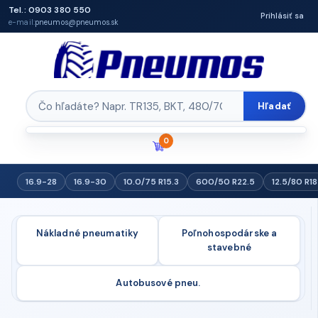
Tel.: 0903 380 550
Prihlásiť sa
e-mail:
pneumos@pneumos.sk
Hľadať
0
16.9-28
16.9-30
10.0/75 R15.3
600/50 R22.5
12.5/80 R18
Nákladné pneumatiky
Poľnohospodárske a
stavebné
Autobusové pneu.