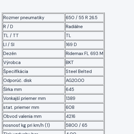
Rozmer pneumatiky
650 / 55 R 26.5
R / D
Radiálne
TL / TT
TL
LI / SI
169 D
Dezén
Ridemax FL 693 M
Výrobca
BKT
Špecifikácia
Steel Belted
Odporúč. disk
AG20.00
Šírka mm
645
Vonkajší priemer mm
1389
stat. priemer mm
608
Obvod valenia mm
4216
nosnosť kg pri km/h (1)
5800 / 65