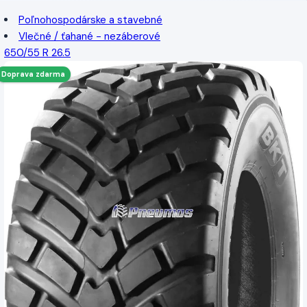
Poľnohospodárske a stavebné
Vlečné / ťahané - nezáberové
650/55 R 26.5
Doprava zdarma