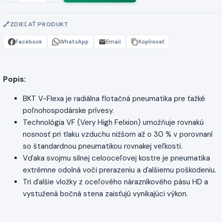
ZDIEĽAŤ PRODUKT
Facebook
WhatsApp
Email
Kopírovať
Popis:
BKT V-Flexa je radiálna flotačná pneumatika pre ťažké
poľnohospodárske prívesy.
Technológia VF (Very High Felxion) umožňuje rovnakú
nosnosť pri tlaku vzduchu nižšom až o 30 % v porovnaní
so štandardnou pneumatikou rovnakej veľkosti.
Vďaka svojmu silnej celooceľovej kostre je pneumatika
extrémne odolná voči prerazeniu a ďalšiemu poškodeniu.
Tri ďalšie vložky z oceľového nárazníkového pásu HD a
vystužená bočná stena zaisťujú vynikajúci výkon.