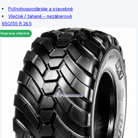
Poľnohospodárske a stavebné
Vlečné / ťahané - nezáberové
650/55 R 26.5
Doprava zdarma