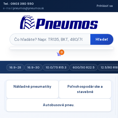
Tel.: 0903 380 550
Prihlásiť sa
e-mail:
pneumos@pneumos.sk
Hľadať
0
16.9-28
16.9-30
10.0/75 R15.3
600/50 R22.5
12.5/80 R18
Nákladné pneumatiky
Poľnohospodárske a
stavebné
Autobusové pneu.