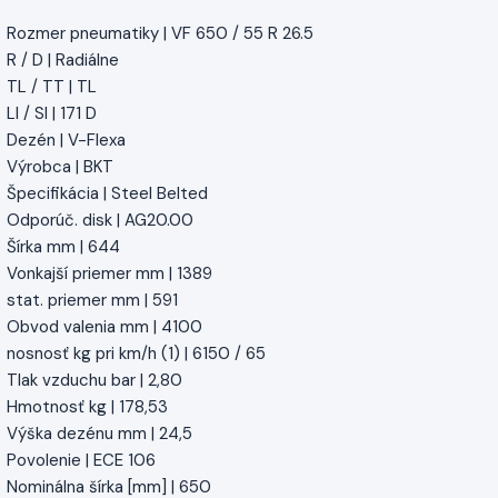
Rozmer pneumatiky | VF 650 / 55 R 26.5
R / D | Radiálne
TL / TT | TL
LI / SI | 171 D
Dezén | V-Flexa
Výrobca | BKT
Špecifikácia | Steel Belted
Odporúč. disk | AG20.00
Šírka mm | 644
Vonkajší priemer mm | 1389
stat. priemer mm | 591
Obvod valenia mm | 4100
nosnosť kg pri km/h (1) | 6150 / 65
Tlak vzduchu bar | 2,80
Hmotnosť kg | 178,53
Výška dezénu mm | 24,5
Povolenie | ECE 106
Nominálna šírka [mm] | 650