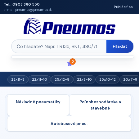
Tel.: 0903 380 550
Prihlásiť sa
e-mail:
pneumos@pneumos.sk
Hľadať
0
22x11-8
22x11-10
25x12-9
22x8-10
25x10-12
20x7-8
Nákladné pneumatiky
Poľnohospodárske a
stavebné
Autobusové pneu.