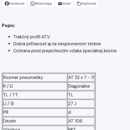
Facebook
WhatsApp
Email
Kopírovať
Popis:
Trakčný profil ATV
Dobrá priľnavosť aj na nespevnenom teréne
Ochrana pred prepichnutím vďaka špeciálnej kostre
Rozmer pneumatiky
AT 22 x 7 - 11
R / D
Diagonálne
TL / TT
TL
LI / SI
27 J
PR
4
Dezén
AT 108
Výrobca
BKT