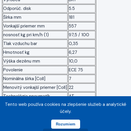
Odporúč. disk
5.5
Šírka mm
181
Vonkajší priemer mm
557
nosnosť kg pri km/h (1)
97,5 / 100
Tlak vzduchu bar
0,35
Hmotnosť kg
6,27
Výška dezénu mm
10,0
Povolenie
ECE 75
Nominálna šírka [Coll]
7
Menovitý vonkajší priemer [Coll]
22
Technológia pneumatík
AT
Tento web používa cookies na zlepšenie služieb a analytické
Viazané na smer pohybu
Áno
účely.
symetrický profil
symetrické
Rozumiem
N/P
:
Nová pneumatika