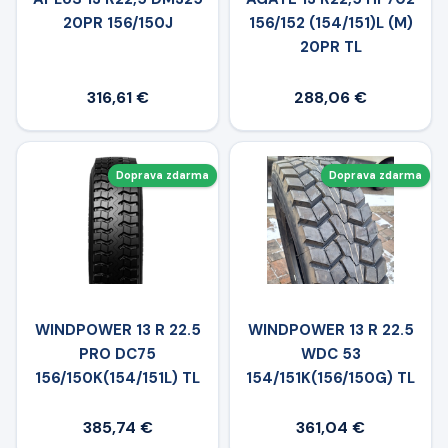
20PR 156/150J
156/152 (154/151)L (M)
20PR TL
316,61 €
288,06 €
Doprava zdarma
Doprava zdarma
WINDPOWER 13 R 22.5
WINDPOWER 13 R 22.5
PRO DC75
WDC 53
156/150K(154/151L) TL
154/151K(156/150G) TL
385,74 €
361,04 €