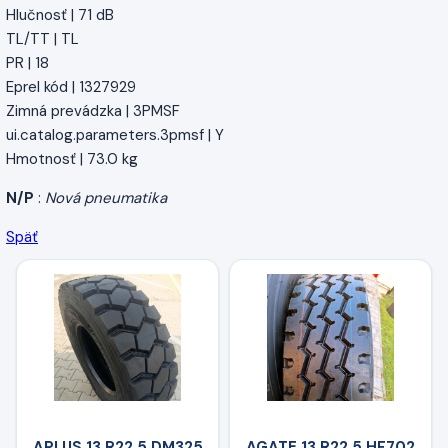
Hlučnosť | 71 dB
TL/TT | TL
PR | 18
Eprel kód | 1327929
Zimná prevádzka | 3PMSF
ui.catalog.parameters.3pmsf | Y
Hmotnosť | 73.0 kg
N/P
:
Nová pneumatika
Späť
APLUS 13 R22,5 DM325
AGATE 13 R22,5 HF702