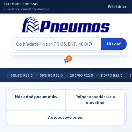
Tel.: 0903 380 550
Prihlásiť sa
e-mail:
pneumos@pneumos.sk
Hľadať
0
315/80 R22.5
385/65 R22.5
295/80 R22.5
315/70 R22.5
3
Nákladné pneumatiky
Poľnohospodárske a
stavebné
Autobusové pneu.