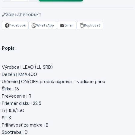
ZDIEĽAŤ PRODUKT
Facebook
WhatsApp
Email
Kopírovať
Popis:
Výrobca | LEAO (LL SRB)
Dezén | KMA400
Určenie | ON/OFF, predná náprava – vodiace pneu
Šírka | 13
Prevedenie | R
Priemer disku | 22.5
Li | 156/150
Si | K
Priľnavosť za mokra | B
Spotreba | D