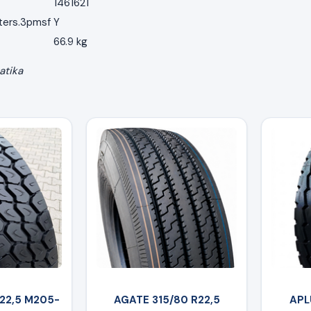
1461621
ters.3pmsf
Y
66.9 kg
atika
R22,5 M205-
AGATE 315/80 R22,5
APL