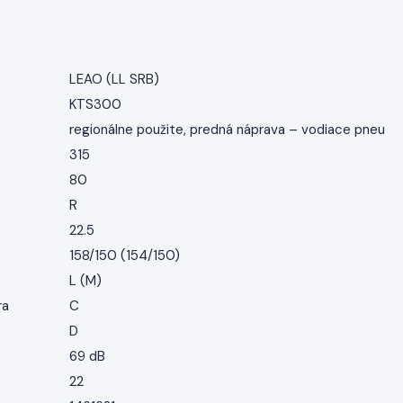
LEAO (LL SRB)
KTS300
regionálne použite, predná náprava – vodiace pneu
315
80
R
22.5
158/150 (154/150)
L (M)
ra
C
D
69 dB
22