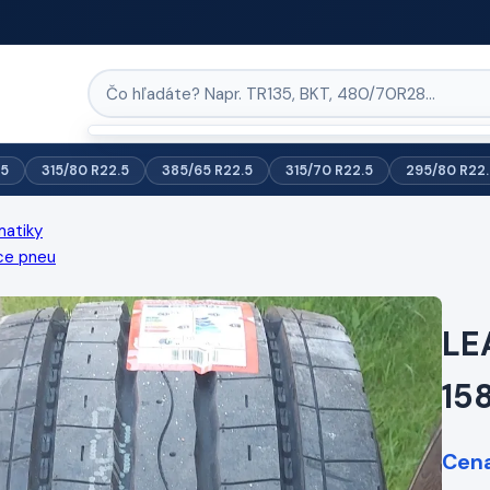
.5
315/80 R22.5
385/65 R22.5
315/70 R22.5
295/80 R22.
matiky
ce pneu
LE
15
Cena