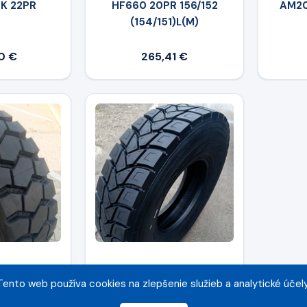
 K 22PR
HF660 20PR 156/152
AM20
(154/151)L(M)
0 €
265,41 €
80 R22,5
APLUS 315/80 R22.5
Tento web používa cookies na zlepšenie služieb a analytické účely
156J 22PR
DM310 20PR 157/154L