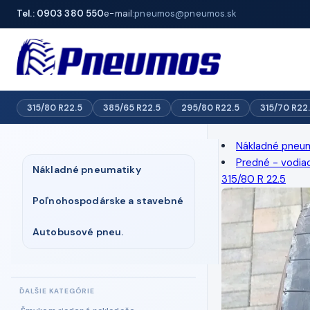
Tel.: 0903 380 550
e-mail:
pneumos@pneumos.sk
315/80 R22.5
385/65 R22.5
295/80 R22.5
315/70 R22
Nákladné pneu
Predné - vodia
Nákladné pneumatiky
315/80 R 22.5
Poľnohospodárske a stavebné
Autobusové pneu.