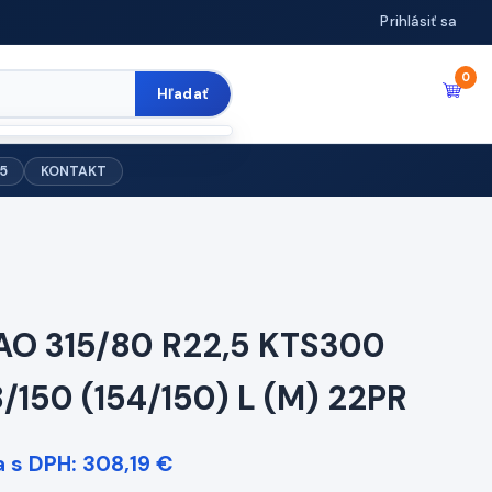
Prihlásiť sa
0
Hľadať
5
KONTAKT
AO 315/80 R22,5 KTS300
8/150 (154/150) L (M) 22PR
 s DPH: 308,19 €