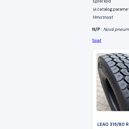
Eprel kód
ui.catalog.parame
Hmotnosť
N/P
:
Nová pneum
Späť
LEAO 315/80 