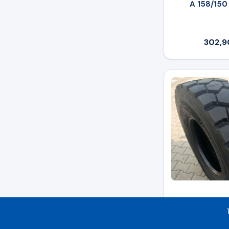
A 158/150
302,9
APLUS 315/
DM325 161/