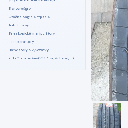
Šmykom riadené nakladače
Traktorbágre
Otočné bágre a rýpadlá
Autožeriavy
Teleskopické manipulátory
Lesné traktory
Harvestory a vyvážačky
RETRO -veterány(V3S,Avia, Multicar, ...)