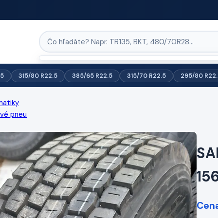
.5
315/80 R22.5
385/65 R22.5
315/70 R22.5
295/80 R22.
matiky
ové pneu
SA
15
Cena