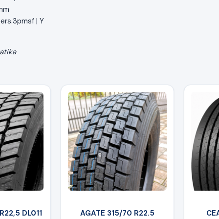
 mm
ers.3pmsf | Y
atika
R22,5 DL011
AGATE 315/70 R22.5
CEA