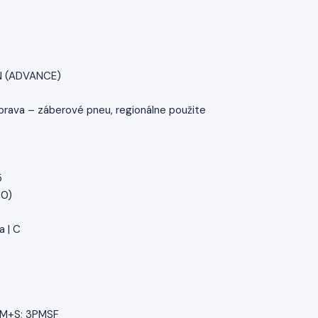
N (ADVANCE)
prava – záberové pneu, regionálne použite
5
50)
a | C
| M+S; 3PMSF