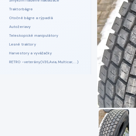
Šmykom riadené nakladače
Traktorbágre
Otočné bágre a rýpadlá
Autožeriavy
Teleskopické manipulátory
Lesné traktory
Harvestory a vyvážačky
RETRO -veterány(V3S,Avia, Multicar, ...)