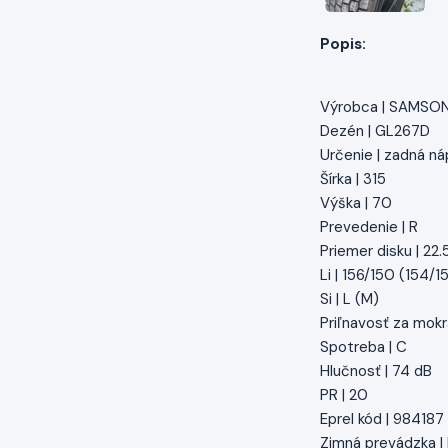
Popis:
Výrobca | SAMSO
Dezén | GL267D
Určenie | zadná ná
Šírka | 315
Výška | 70
Prevedenie | R
Priemer disku | 22.
Li | 156/150 (154/1
Si | L (M)
Priľnavosť za mokr
Spotreba | C
Hlučnosť | 74 dB
PR | 20
Eprel kód | 984187
Zimná prevádzka 