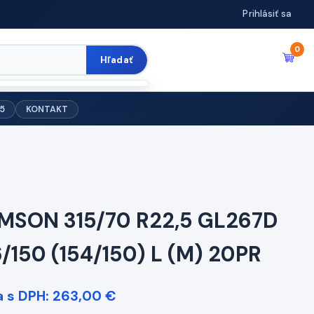
Prihlásiť sa
0
Hľadať
5
KONTAKT
MSON 315/70 R22,5 GL267D
6/150 (154/150) L (M) 20PR
 s DPH: 263,00 €