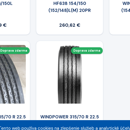
6/150L
HF638 154/150
WIN
(152/148)L(M) 20PR
(15
9 €
260,62 €
Doprava zdarma
Doprava zdarma
5/70 R 22.5
WINDPOWER 315/70 R 22.5
36
PRO SR80
Tento web používa cookies na zlepšenie služieb a analytické účely