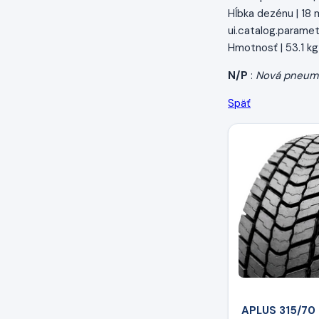
Hĺbka dezénu | 18
ui.catalog.paramet
Hmotnosť | 53.1 kg
N/P
:
Nová pneum
Späť
APLUS 315/70 