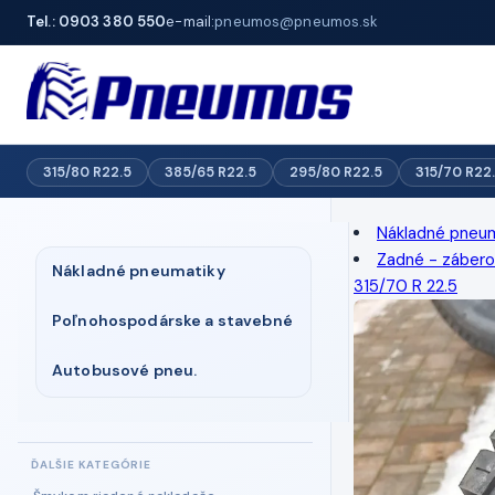
Tel.: 0903 380 550
e-mail:
pneumos@pneumos.sk
315/80 R22.5
385/65 R22.5
295/80 R22.5
315/70 R22
Nákladné pneu
Zadné - záber
Nákladné pneumatiky
315/70 R 22.5
Poľnohospodárske a stavebné
Autobusové pneu.