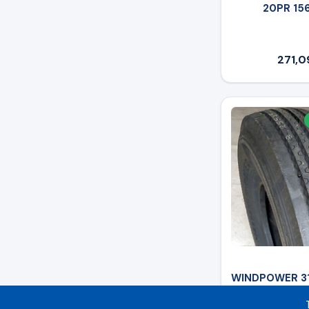
20PR 15
271,0
WINDPOWER 31
WSR 