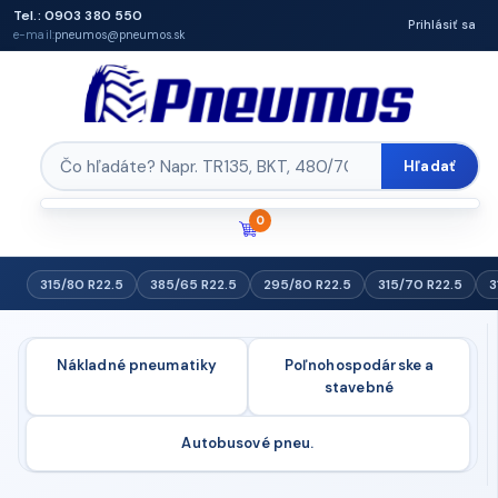
Tel.: 0903 380 550
Prihlásiť sa
e-mail:
pneumos@pneumos.sk
Hľadať
0
315/80 R22.5
385/65 R22.5
295/80 R22.5
315/70 R22.5
3
Nákladné pneumatiky
Poľnohospodárske a
stavebné
Autobusové pneu.