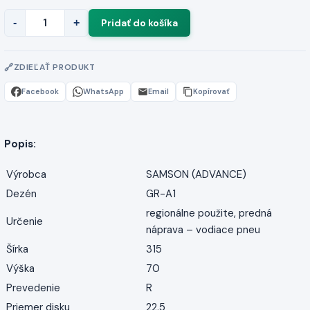
-
+
ZDIEĽAŤ PRODUKT
Facebook
WhatsApp
Email
Kopírovať
Popis:
Výrobca
SAMSON (ADVANCE)
Dezén
GR-A1
regionálne použite, predná
Určenie
náprava – vodiace pneu
Šírka
315
Výška
70
Prevedenie
R
Priemer disku
22.5