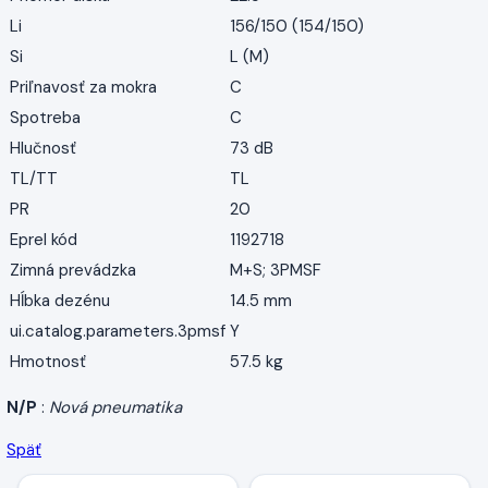
Li
156/150 (154/150)
Si
L (M)
Priľnavosť za mokra
C
Spotreba
C
Hlučnosť
73 dB
TL/TT
TL
PR
20
Eprel kód
1192718
Zimná prevádzka
M+S; 3PMSF
Hĺbka dezénu
14.5 mm
ui.catalog.parameters.3pmsf
Y
Hmotnosť
57.5 kg
N/P
:
Nová pneumatika
Späť