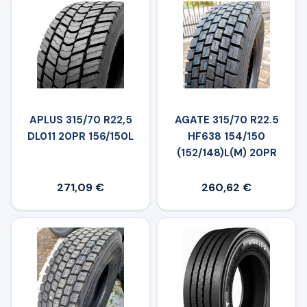
APLUS 315/70 R22,5
AGATE 315/70 R22.5
DL011 20PR 156/150L
HF638 154/150
(152/148)L(M) 20PR
271,09 €
260,62 €