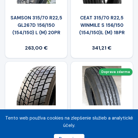
SAMSON 315/70 R22,5
CEAT 315/70 R22,5
GL267D 156/150
WINMILE S 156/150
(154/150) L (M) 20PR
(154/150)L (M) 18PR
263,00 €
341,21 €
Doprava zdarma
Tento web používa cookies na zlepšenie služieb a analytické
CEAT 315/70 R22,5
WINDPOWER 315/70 R
účely.
WINMILE D 154/150
22.5 WSR 36
(152/148)L (M) 18PR
156/150L(154/150M) TL