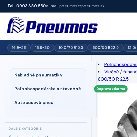
Tel.: 0903 380 550
e-mail:
pneumos@pneumos.sk
16.9-28
16.9-30
10.0/75 R15.3
600/50 R22.5
12.5
Poľnohospodár
Vlečné / ťahan
Nákladné pneumatiky
600/50 R 22.5
Poľnohospodárske a stavebné
Doprava zdarma
Autobusové pneu.