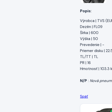
Popis:
Výrobca | TVS (E
Dezén | FL09
Šírka | 600
Výška | 50
Prevedenie | -
Priemer disku | 22.
TL/TT | TL
PR | 16
Hmotnosť | 103.3 
N/P
:
Nová pneum
Späť