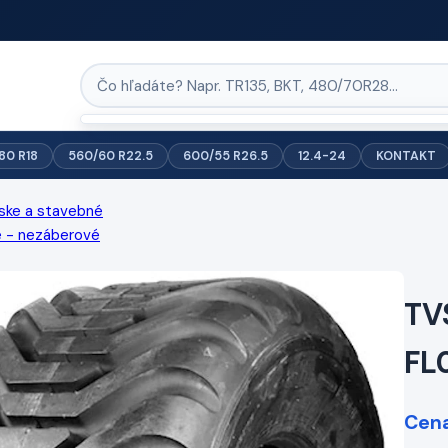
/80 R18
560/60 R22.5
600/55 R26.5
12.4-24
KONTAKT
ske a stavebné
é - nezáberové
TV
FL
Cena