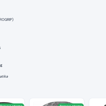
UROGRIP)
5
kg
atika