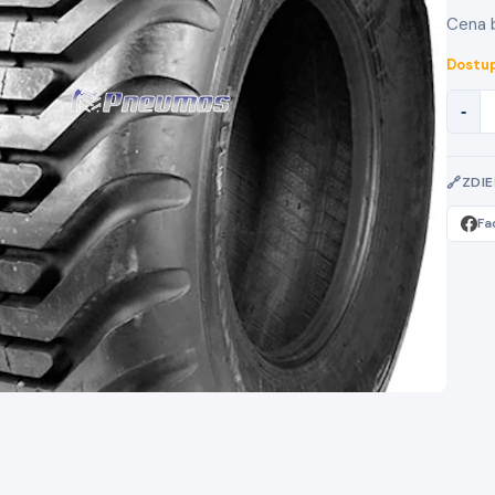
Cena 
Dostup
-
ZDI
Fa