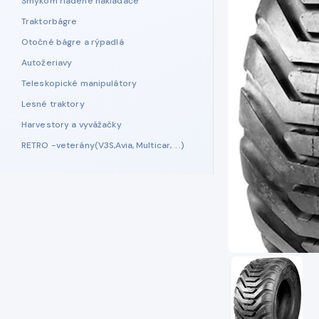
Šmykom riadené nakladače
Traktorbágre
Otočné bágre a rýpadlá
Autožeriavy
Teleskopické manipulátory
Lesné traktory
Harvestory a vyvážačky
RETRO -veterány(V3S,Avia, Multicar, ...)