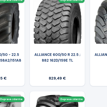
Doprava zdarma
Doprava zdarma
/50 - 22.5
ALLIANCE 600/50 R 22.5 ;
ALLIAN
158A2/151A8
882 162D/159E TL
65 €
829,49 €
Doprava zdarma
Doprava zdarma