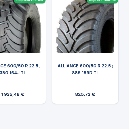
Doprava zdarma
Doprava zdarma
CE 600/50 R 22.5 ;
ALLIANCE 600/50 R 22.5 ;
380 164J TL
885 159D TL
1 935,48 €
825,73 €