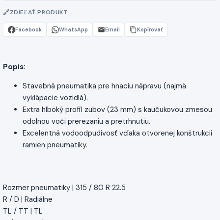
ZDIEĽAŤ PRODUKT
Facebook
WhatsApp
Email
Kopírovať
Popis:
Stavebná pneumatika pre hnaciu nápravu (najmä
vyklápacie vozidlá).
Extra hlboký profil zubov (23 mm) s kaučukovou zmesou
odolnou voči prerezaniu a pretrhnutiu.
Excelentná vodoodpudivosť vďaka otvorenej konštrukcii
ramien pneumatiky.
Rozmer pneumatiky | 315 / 80 R 22.5
R / D | Radiálne
TL / TT | TL