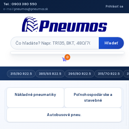
Tel.: 0903 380 550
Prihlásiť sa
e-mail:
pneumos@pneumos.sk
Hľadať
0
315/80 R22.5
385/65 R22.5
295/80 R22.5
315/70 R22.5
3
Nákladné pneumatiky
Poľnohospodárske a
stavebné
Autobusové pneu.