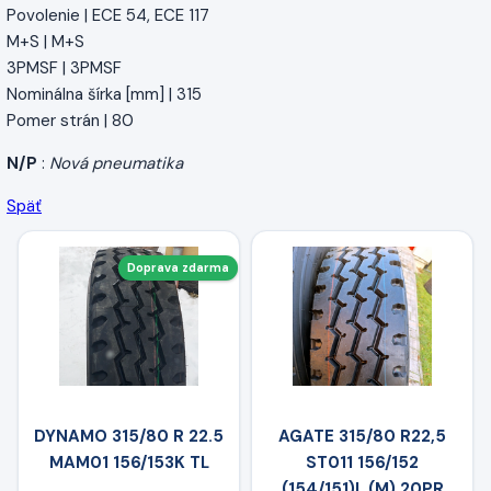
Povolenie | ECE 54, ECE 117
M+S | M+S
3PMSF | 3PMSF
Nominálna šírka [mm] | 315
Pomer strán | 80
N/P
:
Nová pneumatika
Späť
Doprava zdarma
DYNAMO 315/80 R 22.5
AGATE 315/80 R22,5
MAM01 156/153K TL
ST011 156/152
(154/151)L (M) 20PR