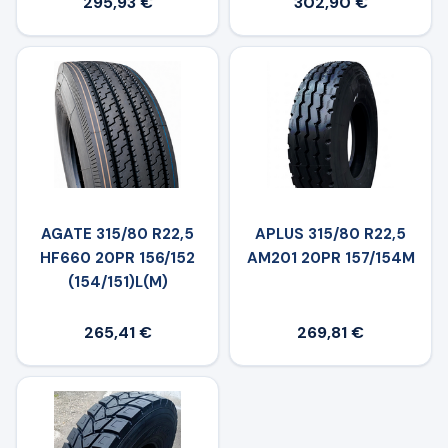
295,93 €
302,90 €
AGATE 315/80 R22,5
APLUS 315/80 R22,5
HF660 20PR 156/152
AM201 20PR 157/154M
(154/151)L(M)
265,41 €
269,81 €