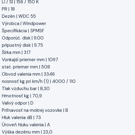
LI / SI | 156 / 150 K
PR | 18
Dezén | WDC 55
Výrobca | Windpower
Špecifikácia | 3PMSF
Odporúč. disk | 9.00
prípustný disk | 9.75
Šírka mm | 317
Vonkajší priemer mm | 1097
stat. priemer mm | 508
Obvod valenia mm | 3346
nosnosť kg pri km/h (1) | 4000 / 110
Tlak vzduchu bar | 8,30
Hmotnosť kg | 70,9
Valivý odpor | D
Priľnavosť na mokrej vozovke | B
Hluk valenia dB | 73
Úroveň hluku valenia | A
Výška dezénu mm | 23,0