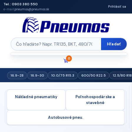
Tel.: 0903 380 550
Prihlásiť sa
e-mail:
pneumos@pneumos.sk
Hľadať
0
16.9-28
16.9-30
10.0/75 R15.3
600/50 R22.5
12.5/80 R18
Nákladné pneumatiky
Poľnohospodárske a
stavebné
Autobusové pneu.