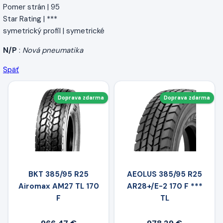
Pomer strán | 95
Star Rating | ***
symetrický profil | symetrické
N/P
:
Nová pneumatika
Späť
Doprava zdarma
Doprava zdarma
BKT 385/95 R25
AEOLUS 385/95 R25
Airomax AM27 TL 170
AR28+/E-2 170 F ***
F
TL