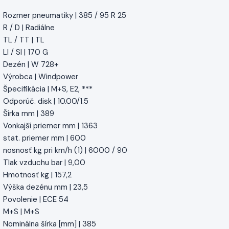
Rozmer pneumatiky | 385 / 95 R 25
R / D | Radiálne
TL / TT | TL
LI / SI | 170 G
Dezén | W 728+
Výrobca | Windpower
Špecifikácia | M+S, E2, ***
Odporúč. disk | 10.00/1.5
Šírka mm | 389
Vonkajší priemer mm | 1363
stat. priemer mm | 600
nosnosť kg pri km/h (1) | 6000 / 90
Tlak vzduchu bar | 9,00
Hmotnosť kg | 157,2
Výška dezénu mm | 23,5
Povolenie | ECE 54
M+S | M+S
Nominálna šírka [mm] | 385