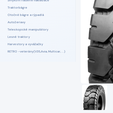
Šmykom riadené nakladače
Traktorbágre
Otočné bágre a rýpadlá
Autožeriavy
Teleskopické manipulátory
Lesné traktory
Harvestory a vyvážačky
RETRO -veterány(V3S,Avia, Multicar, ...)