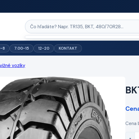
0-8
7.00-15
12-20
KONTAKT
ižné vozíky
BKT
Cena
Cena 
-