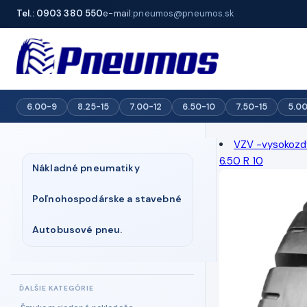
Tel.: 0903 380 550
e-mail:
pneumos@pneumos.sk
6.00-9
8.25-15
7.00-12
6.50-10
7.50-15
5.0
VZV -vysokozdv
6.50 R 10
Nákladné pneumatiky
Poľnohospodárske a stavebné
Autobusové pneu.