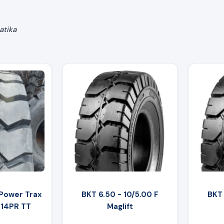
atika
 Power Trax
BKT 6.50 - 10/5.00 F
BKT 
 14PR TT
Maglift