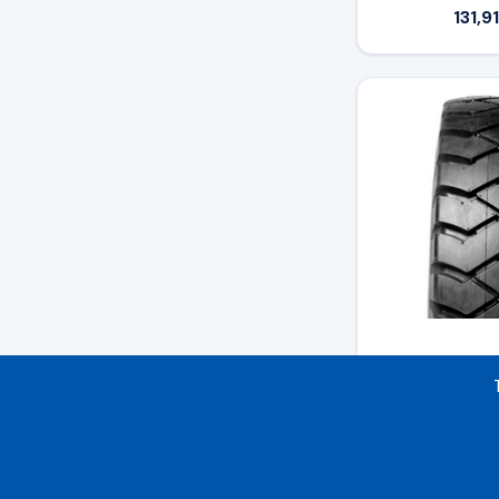
131,9
BKT 6.50 - 10 
TT
82,1