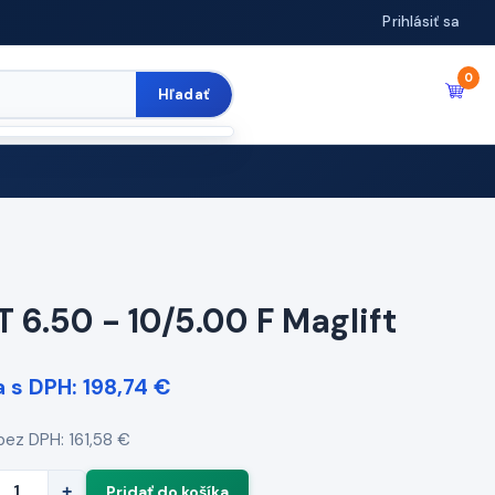
Prihlásiť sa
0
Hľadať
 6.50 - 10/5.00 F Maglift
 s DPH: 198,74 €
bez DPH: 161,58 €
+