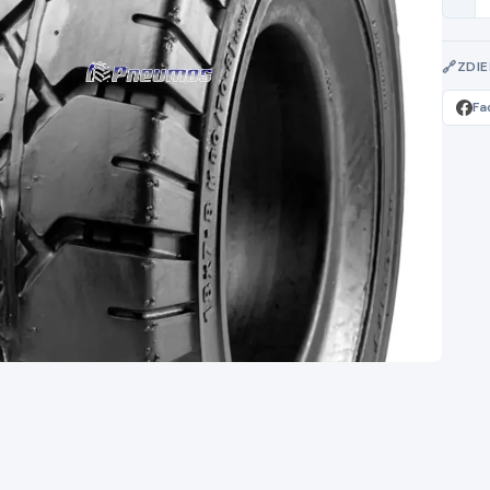
ZDI
Fa