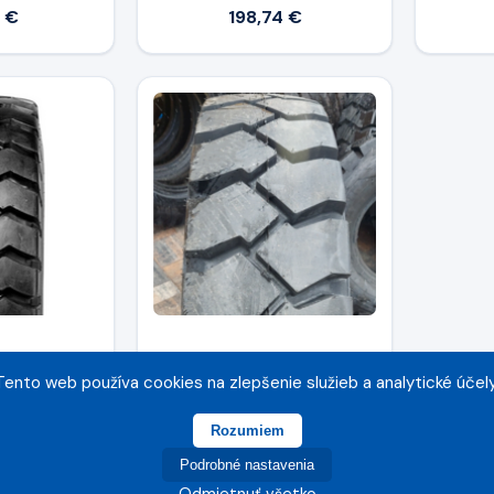
1 €
198,74 €
PL 801 118A8
BKT 6.50 - 10 Power Trax
Tento web používa cookies na zlepšenie služieb a analytické účely
HD Forklift 10PR TT
Rozumiem
7 €
99,90 €
Podrobné nastavenia