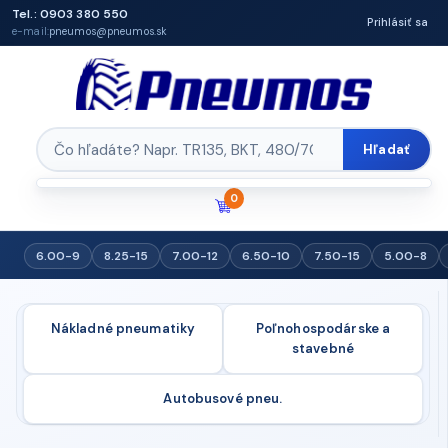
Tel.: 0903 380 550
Prihlásiť sa
e-mail:
pneumos@pneumos.sk
Hľadať
0
6.00-9
8.25-15
7.00-12
6.50-10
7.50-15
5.00-8
Nákladné pneumatiky
Poľnohospodárske a
stavebné
Autobusové pneu.