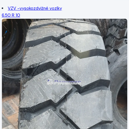
VZV -vysokozdvižné vozíky
6.50 R 10