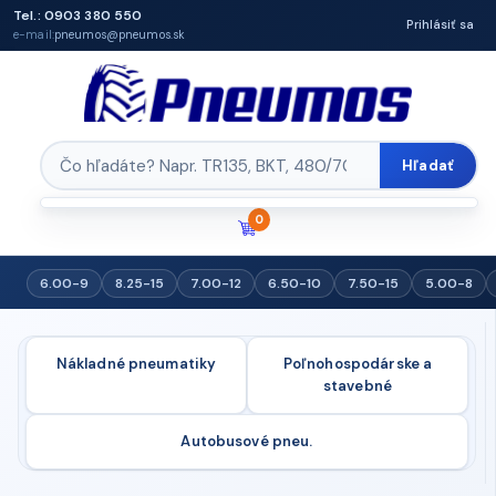
Tel.: 0903 380 550
Prihlásiť sa
e-mail:
pneumos@pneumos.sk
Hľadať
0
6.00-9
8.25-15
7.00-12
6.50-10
7.50-15
5.00-8
Nákladné pneumatiky
Poľnohospodárske a
stavebné
Autobusové pneu.