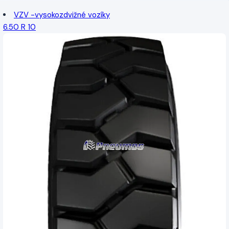
VZV -vysokozdvižné vozíky
6.50 R 10